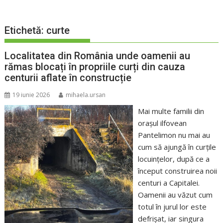
Etichetă:
curte
Localitatea din România unde oamenii au
rămas blocați în propriile curți din cauza
centurii aflate în construcție
19 iunie 2026
mihaela.ursan
Mai multe familii din
oraşul ilfovean
Pantelimon nu mai au
cum să ajungă în curţile
locuinţelor, după ce a
început construirea noii
centuri a Capitalei.
Oamenii au văzut cum
totul în jurul lor este
defrişat, iar singura