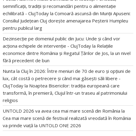
semnificații, tradiții și recomandări pentru o alimentație
echilibrată - ClujToday
la
Comoară ascunsă din Munții Apuseni:
Consiliul Județean Cluj dorește amenajarea Peșterii Humpleu
pentru publicul larg
Dezinsecție pe domeniul public din Jucu: Unde și când vor
acționa echipele de intervenție - ClujToday
la
Relațiile
economice dintre România și Regatul Țărilor de Jos, la un nivel
fără precedent de bun
Nunta la Cluj în 2026: Între meniuri de 70 de euro și opțiuni de
lux, cât costă o petrecere și când mai găsești săli libere -
ClujToday
la
Noaptea Bisericilor: tradiția europeană care
transformă, în premieră, Clujul într-un traseu al patrimoniului
religios
UNTOLD 2026 va avea cea mai mare scenă din România
la
Cea mai mare scenă de festival realizată vreodată în România
va prinde viață la UNTOLD ONE 2026