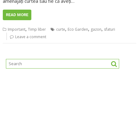
amenajați curtea sau fie că aveți…
READ MORE
,
,
,
,
Important
Timp liber
curte
Eco Garden
gazon
sfaturi
Leave a comment