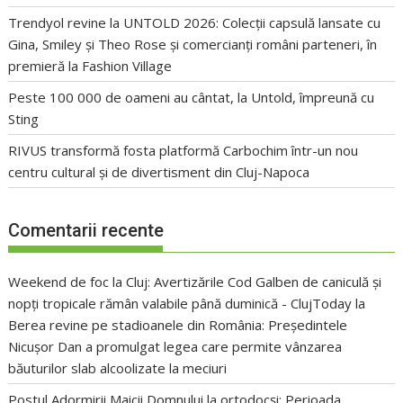
Trendyol revine la UNTOLD 2026: Colecții capsulă lansate cu
Gina, Smiley și Theo Rose și comercianți români parteneri, în
premieră la Fashion Village
Peste 100 000 de oameni au cântat, la Untold, împreună cu
Sting
RIVUS transformă fosta platformă Carbochim într-un nou
centru cultural și de divertisment din Cluj-Napoca
Comentarii recente
Weekend de foc la Cluj: Avertizările Cod Galben de caniculă și
nopți tropicale rămân valabile până duminică - ClujToday
la
Berea revine pe stadioanele din România: Președintele
Nicușor Dan a promulgat legea care permite vânzarea
băuturilor slab alcoolizate la meciuri
Postul Adormirii Maicii Domnului la ortodocși: Perioada,