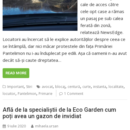
cale de acces către
cele opt case a rămas
un pasaj pe sub calea
ferată din zonă,
relatează NewsEdge.
Locuitorii au încercat să le explice autorităţilor despre ceea ce
se întâmplă, dar nici măcar protestele din faţa Primăriei
Pantelimon nu i-au înduplecat pe edili. Aşa că oamenii n-au avut
decât să-şi caute dreptatea…
READ MORE
,
,
,
,
,
,
,
Important
Stiri
avocat
blocaj
centură
curte
instanta
localitate
,
,
locuitor
Pantelimon
Primarie
1 Comment
Află de la specialiștii de la Eco Garden cum
poți avea un gazon de invidiat
9 iulie 2020
mihaela.ursan