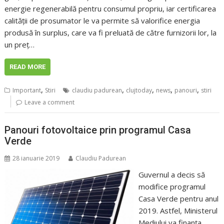
energie regenerabilă pentru consumul propriu, iar certificarea
calității de prosumator le va permite să valorifice energia
produsă în surplus, care va fi preluată de către furnizorii lor, la
un preț…
READ MORE
,
,
,
,
,
Important
Stiri
claudiu padurean
clujtoday
news
panouri
stiri
Leave a comment
Panouri fotovoltaice prin programul Casa
Verde
28 ianuarie 2019
Claudiu Padurean
Guvernul a decis să
modifice programul
Casa Verde pentru anul
2019. Astfel, Ministerul
Mediului va finanţa