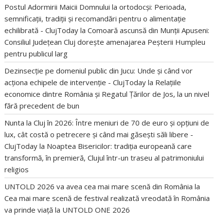
Postul Adormirii Maicii Domnului la ortodocși: Perioada,
semnificații, tradiții și recomandări pentru o alimentație
echilibrată - ClujToday
la
Comoară ascunsă din Munții Apuseni:
Consiliul Județean Cluj dorește amenajarea Peșterii Humpleu
pentru publicul larg
Dezinsecție pe domeniul public din Jucu: Unde și când vor
acționa echipele de intervenție - ClujToday
la
Relațiile
economice dintre România și Regatul Țărilor de Jos, la un nivel
fără precedent de bun
Nunta la Cluj în 2026: Între meniuri de 70 de euro și opțiuni de
lux, cât costă o petrecere și când mai găsești săli libere -
ClujToday
la
Noaptea Bisericilor: tradiția europeană care
transformă, în premieră, Clujul într-un traseu al patrimoniului
religios
UNTOLD 2026 va avea cea mai mare scenă din România
la
Cea mai mare scenă de festival realizată vreodată în România
va prinde viață la UNTOLD ONE 2026