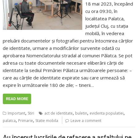
18 mai 2023, începând
cu ora 09:30, în
localitatea Palatca,
județul Cluj, cu stația
mobilă, în vederea
preluării documentelor și fotografiei pentru întocmirea cărților
de identitate, urmare a modificărilor survenite odată cu
aprobarea Nomenclatorului stradal al comunei Pălatca. Se pot
adresa cu toate documentele necesare eliberării cărții de
identitate la sediul Primăriei Pălatca următoarele persoane: –
care au cărțile de identitate expirate sau care urmează să
expire în următoarele 180 de zile; – tinerii…
READ MORE
,
,
,
,
Important
Stiri
act de identitate
buletin
evidenta populatiei
,
,
palatca
Primarie
Statie mobila
Leave a comment
Au început lucrările de refacere a asfaltului pe