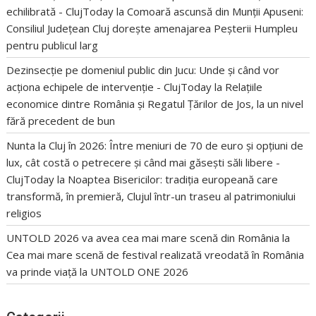
echilibrată - ClujToday
la
Comoară ascunsă din Munții Apuseni:
Consiliul Județean Cluj dorește amenajarea Peșterii Humpleu
pentru publicul larg
Dezinsecție pe domeniul public din Jucu: Unde și când vor
acționa echipele de intervenție - ClujToday
la
Relațiile
economice dintre România și Regatul Țărilor de Jos, la un nivel
fără precedent de bun
Nunta la Cluj în 2026: Între meniuri de 70 de euro și opțiuni de
lux, cât costă o petrecere și când mai găsești săli libere -
ClujToday
la
Noaptea Bisericilor: tradiția europeană care
transformă, în premieră, Clujul într-un traseu al patrimoniului
religios
UNTOLD 2026 va avea cea mai mare scenă din România
la
Cea mai mare scenă de festival realizată vreodată în România
va prinde viață la UNTOLD ONE 2026