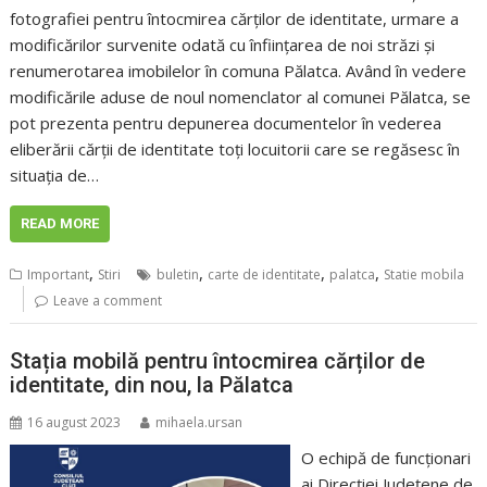
fotografiei pentru întocmirea cărților de identitate, urmare a
modificărilor survenite odată cu înființarea de noi străzi și
renumerotarea imobilelor în comuna Pălatca. Având în vedere
modificările aduse de noul nomenclator al comunei Pălatca, se
pot prezenta pentru depunerea documentelor în vederea
eliberării cărții de identitate toți locuitorii care se regăsesc în
situația de…
READ MORE
,
,
,
,
Important
Stiri
buletin
carte de identitate
palatca
Statie mobila
Leave a comment
Stația mobilă pentru întocmirea cărților de
identitate, din nou, la Pălatca
16 august 2023
mihaela.ursan
O echipă de funcționari
ai Direcției Județene de