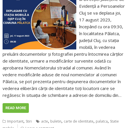
Evidență a Persoanelor
Cluj se va deplasa joi,
17 august 2023,
începând cu ora 09:30,
în localitatea Pălatca,
județul Cluj, cu stația
mobilă, în vederea
preluării documentelor și fotografiei pentru întocmirea cărților
de identitate, urmare a modificărilor survenite odată cu
aprobarea Nomenclatorului stradal al comunei. Având în
vedere modificările aduse de noul nomenclator al comunei
Pălatca, se pot prezenta pentru depunerea documentelor în
vederea eliberării cărții de identitate toți locuitorii care se
regăsesc în situația de schimbare a adresei de domiciliu din…
READ MORE
,
,
,
,
,
Important
Stiri
acte
buletin
carte de identitate
palatca
Statie