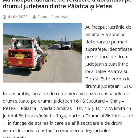
drumul județean dintre Pălatca și Petea
4 iulie 2022
Claudiu Padurean
Au început lucrările de
asfaltare a zonelor
deteriorate pe mari
suprafețe, identificate
pe sectorul de drum
județean situat între
localitățile Pălatca și
Petea. Este vorba de
drumul județean 161G.
În ansamblu, lucrările de remediere vizează tronsoanele de
drum situate pe drumul județean 161G Sucutard – Chiriş –
Petea – Pălatca – Vaida Cămăraş – DN 16 și DJ 172A limită cu
județul Bistrița-Năsăud – Țaga, parte a Drumului Bistriței – Lot
1. În funcție de starea în care se află sectoarele de drum
vizate, lucrările constau în remedierea degradărilor
structurale…