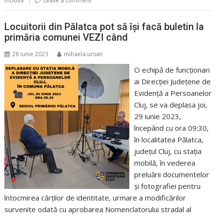
mobila
Leave a comment
Locuitorii din Pălatca pot să își facă buletin la
primăria comunei VEZI când
28 iunie 2023
mihaela.ursan
O echipă de funcționari
ai Direcției Județene de
Evidență a Persoanelor
Cluj, se va deplasa joi,
29 iunie 2023,
începând cu ora 09:30,
în localitatea Pălatca,
județul Cluj, cu stația
mobilă, în vederea
preluării documentelor
și fotografiei pentru
întocmirea cărților de identitate, urmare a modificărilor
survenite odată cu aprobarea Nomenclatorului stradal al