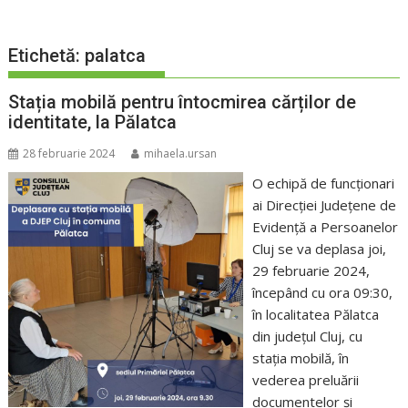
Etichetă:
palatca
Stația mobilă pentru întocmirea cărților de
identitate, la Pălatca
28 februarie 2024
mihaela.ursan
O echipă de funcționari
ai Direcției Județene de
Evidență a Persoanelor
Cluj se va deplasa joi,
29 februarie 2024,
începând cu ora 09:30,
în localitatea Pălatca
din județul Cluj, cu
stația mobilă, în
vederea preluării
documentelor și