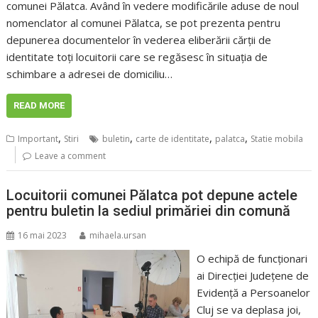
comunei Pălatca. Având în vedere modificările aduse de noul
nomenclator al comunei Pălatca, se pot prezenta pentru
depunerea documentelor în vederea eliberării cărții de
identitate toți locuitorii care se regăsesc în situația de
schimbare a adresei de domiciliu…
READ MORE
,
,
,
,
Important
Stiri
buletin
carte de identitate
palatca
Statie mobila
Leave a comment
Locuitorii comunei Pălatca pot depune actele
pentru buletin la sediul primăriei din comună
16 mai 2023
mihaela.ursan
O echipă de funcționari
ai Direcției Județene de
Evidență a Persoanelor
Cluj se va deplasa joi,