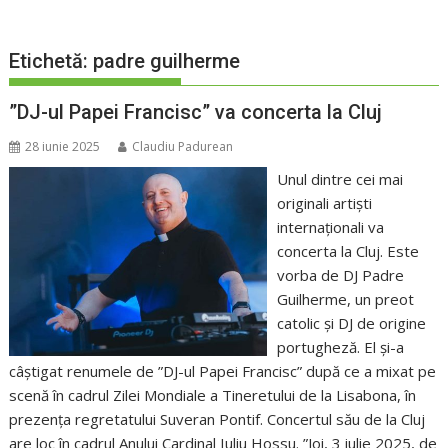
Etichetă:
padre guilherme
”DJ-ul Papei Francisc” va concerta la Cluj
28 iunie 2025
Claudiu Padurean
Unul dintre cei mai
originali artiști
internaționali va
concerta la Cluj. Este
vorba de DJ Padre
Guilherme, un preot
catolic și DJ de origine
portugheză. El și-a
câștigat renumele de ”DJ-ul Papei Francisc” după ce a mixat pe
scenă în cadrul Zilei Mondiale a Tineretului de la Lisabona, în
prezența regretatului Suveran Pontif. Concertul său de la Cluj
are loc în cadrul Anului Cardinal Iuliu Hossu. ”Joi, 3 iulie 2025, de