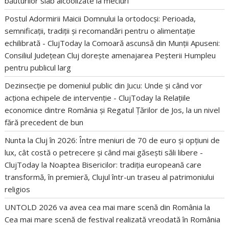
băuturilor slab alcoolizate la meciuri
Postul Adormirii Maicii Domnului la ortodocși: Perioada,
semnificații, tradiții și recomandări pentru o alimentație
echilibrată - ClujToday
la
Comoară ascunsă din Munții Apuseni:
Consiliul Județean Cluj dorește amenajarea Peșterii Humpleu
pentru publicul larg
Dezinsecție pe domeniul public din Jucu: Unde și când vor
acționa echipele de intervenție - ClujToday
la
Relațiile
economice dintre România și Regatul Țărilor de Jos, la un nivel
fără precedent de bun
Nunta la Cluj în 2026: Între meniuri de 70 de euro și opțiuni de
lux, cât costă o petrecere și când mai găsești săli libere -
ClujToday
la
Noaptea Bisericilor: tradiția europeană care
transformă, în premieră, Clujul într-un traseu al patrimoniului
religios
UNTOLD 2026 va avea cea mai mare scenă din România
la
Cea mai mare scenă de festival realizată vreodată în România