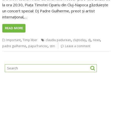
la ora 20:30, Piața Timotei Cipariu din Cluj-Napoca găzduiește
un concert special: DJ Padre Guilherme, preot și artist
internațional,…
READ MORE
,
,
,
,
,
Important
Timp liber
claudiu padurean
clujtoday
dj
news
,
,
padre guilherme
papa francisc
stiri
Leave a comment