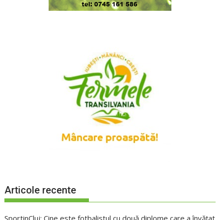
Articole recente
SportinCluj: Cine este fotbalistul cu două diplome care a învățat