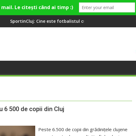
ine este fotbalistul cu două diplome care a învățat româna la 2 
Compania de Apă Someș
u 6 500 de copii din Cluj
Peste 6.500 de copii din grădinițele clujene