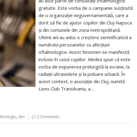
au avut parte de consultații oftalmologice
gratuite. Este vorba de o campanie susținută
de o organizație neguvernamentală, care a
dorit să fie de ajutor copiilor din Cluj-Napoca
și din comunele din zona metropolitană.
Ultimii ani au adus o creștere semnificativă a
numărului persoanelor cu afecțiuni
oftalmologice. Acest fenomen se manifestă
inclusiv în cazul copiilor. Medicii spun că este
vorba de expunerea prelungită la ecrane, la
radiații ultraviolete și la poluare urbană. În
acest context, o asociație din Cluj, numită
Lions Club Transilvania, a…
,
almologie
stiri
2 Comments