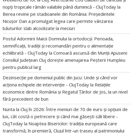
nopți tropicale rămân valabile până duminică - ClujToday
la
Berea revine pe stadioanele din România: Președintele
Nicușor Dan a promulgat legea care permite vânzarea
băuturilor slab alcoolizate la meciuri
Postul Adormirii Maicii Domnului la ortodocși: Perioada,
semnificații, tradiții și recomandări pentru o alimentație
echilibrată - ClujToday
la
Comoară ascunsă din Munții Apuseni:
Consiliul Județean Cluj dorește amenajarea Peșterii Humpleu
pentru publicul larg
Dezinsecție pe domeniul public din Jucu: Unde și când vor
acționa echipele de intervenție - ClujToday
la
Relațiile
economice dintre România și Regatul Țărilor de Jos, la un nivel
fără precedent de bun
Nunta la Cluj în 2026: Între meniuri de 70 de euro și opțiuni de
lux, cât costă o petrecere și când mai găsești săli libere -
ClujToday
la
Noaptea Bisericilor: tradiția europeană care
transformă, în premieră, Clujul într-un traseu al patrimoniului