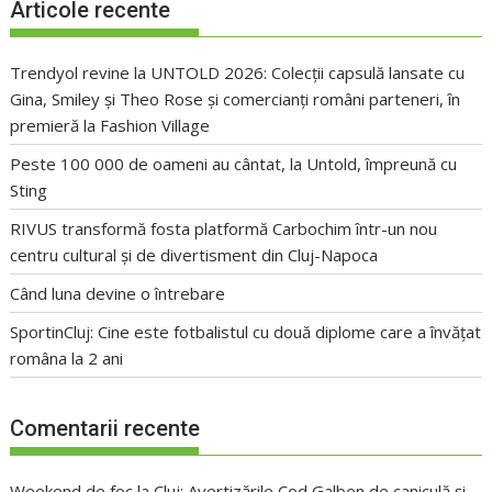
Articole recente
Trendyol revine la UNTOLD 2026: Colecții capsulă lansate cu
Gina, Smiley și Theo Rose și comercianți români parteneri, în
premieră la Fashion Village
Peste 100 000 de oameni au cântat, la Untold, împreună cu
Sting
RIVUS transformă fosta platformă Carbochim într-un nou
centru cultural și de divertisment din Cluj-Napoca
Când luna devine o întrebare
SportinCluj: Cine este fotbalistul cu două diplome care a învățat
româna la 2 ani
Comentarii recente
Weekend de foc la Cluj: Avertizările Cod Galben de caniculă și