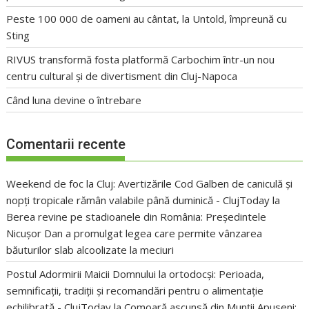
Peste 100 000 de oameni au cântat, la Untold, împreună cu
Sting
RIVUS transformă fosta platformă Carbochim într-un nou
centru cultural și de divertisment din Cluj-Napoca
Când luna devine o întrebare
Comentarii recente
Weekend de foc la Cluj: Avertizările Cod Galben de caniculă și
nopți tropicale rămân valabile până duminică - ClujToday
la
Berea revine pe stadioanele din România: Președintele
Nicușor Dan a promulgat legea care permite vânzarea
băuturilor slab alcoolizate la meciuri
Postul Adormirii Maicii Domnului la ortodocși: Perioada,
semnificații, tradiții și recomandări pentru o alimentație
echilibrată - ClujToday
la
Comoară ascunsă din Munții Apuseni: