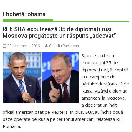
Etichetă:
obama
RFI: SUA expulzează 35 de diplomaţi ruşi.
Moscova pregăteşte un răspuns „adecvat”
30 decembrie 2016
Claudiu Padurean
Statele Unite au
expulzat joi 35 de
diplomaţi ruşi, în replică
la o campanie de
hărţuire desfăşurată de
Rusia, vizând diplomaţi
americani la Moscova,
a declarat un înalt
oficial american citat de Reuters. În plus, SUA au închis două
baze operate de Rusia pe teritoriul american, relatează RFI
România.