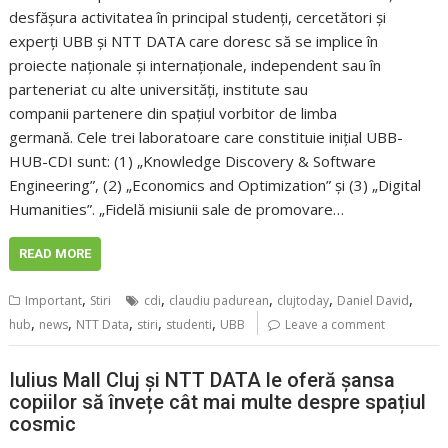
desfășura activitatea în principal studenți, cercetători și
experți UBB și NTT DATA care doresc să se implice în
proiecte naționale și internaționale, independent sau în
parteneriat cu alte universități, institute sau
companii partenere din spațiul vorbitor de limba
germană. Cele trei laboratoare care constituie inițial UBB-
HUB-CDI sunt: (1) „Knowledge Discovery & Software
Engineering”, (2) „Economics and Optimization” și (3) „Digital
Humanities”. „Fidelă misiunii sale de promovare…
READ MORE
,
,
,
,
,
Important
Stiri
cdi
claudiu padurean
clujtoday
Daniel David
,
,
,
,
,
hub
news
NTT Data
stiri
studenti
UBB
Leave a comment
Iulius Mall Cluj și NTT DATA le oferă șansa
copiilor să învețe cât mai multe despre spațiul
cosmic