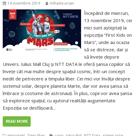
14 noiembrie 2019
mihaela.ursan
Începând de miercuri,
13 noiembrie 2019, cei
mici sunt așteptați la
expoziția “First Kids on
Mars”, unde au ocazia
să se distreze, dar și
să învețe depsre
Univers. Iulius Mall Cluj și NTT DATA le oferă șansa copiilor să
învețe cât mai multe despre spațiul cosmic, într-un concept
inedit de petrecere a timpului liber. Cei mici vor învăța despre
sistemul solar, despre planeta Marte, dar vor avea șansa să
îmbrace și costume de astronauți. În plus, copii vor avea șansa
să exploreze spațiul, cu ajutorul realității augumentate.
Expoziția se desfășoară…
READ MORE
,
,
,
,
,
Important
Timp liber
copii
Iulius Mal
NTT Data
sistem solar