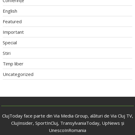
Conferințe
English
Featured
Important
Special
Stiri
Timp liber
Uncategorized
ClujToday face parte din Via Media Group, alături de Via Cluj TV,
ClujInsider, SportInCluj, TransylvaniaToday, UpNews și
UnescoInRomania