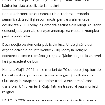
băuturilor slab alcoolizate la meciuri
Postul Adormirii Maicii Domnului la ortodocși: Perioada,
semnificații, tradiții și recomandări pentru o alimentație
echilibrată - ClujToday
la
Comoară ascunsă din Munții Apuseni:
Consiliul Județean Cluj dorește amenajarea Peșterii Humpleu
pentru publicul larg
Dezinsecție pe domeniul public din Jucu: Unde și când vor
acționa echipele de intervenție - ClujToday
la
Relațiile
economice dintre România și Regatul Țărilor de Jos, la un nivel
fără precedent de bun
Nunta la Cluj în 2026: Între meniuri de 70 de euro și opțiuni de
lux, cât costă o petrecere și când mai găsești săli libere -
ClujToday
la
Noaptea Bisericilor: tradiția europeană care
transformă, în premieră, Clujul într-un traseu al patrimoniului
religios
UNTOLD 2026 va avea cea mai mare scenă din România
la