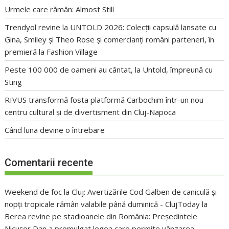
Urmele care rămân: Almost Still
Trendyol revine la UNTOLD 2026: Colecții capsulă lansate cu
Gina, Smiley și Theo Rose și comercianți români parteneri, în
premieră la Fashion Village
Peste 100 000 de oameni au cântat, la Untold, împreună cu
Sting
RIVUS transformă fosta platformă Carbochim într-un nou
centru cultural și de divertisment din Cluj-Napoca
Când luna devine o întrebare
Comentarii recente
Weekend de foc la Cluj: Avertizările Cod Galben de caniculă și
nopți tropicale rămân valabile până duminică - ClujToday
la
Berea revine pe stadioanele din România: Președintele
Nicușor Dan a promulgat legea care permite vânzarea