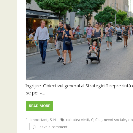
îngrijire. Obiectivul general al Strategiei îl reprezintă 
se pe: –…
READ MORE
,
,
,
,
Important
Stiri
calitatea vietii
CJ Cluj
nevoi sociale
ob
Leave a comment