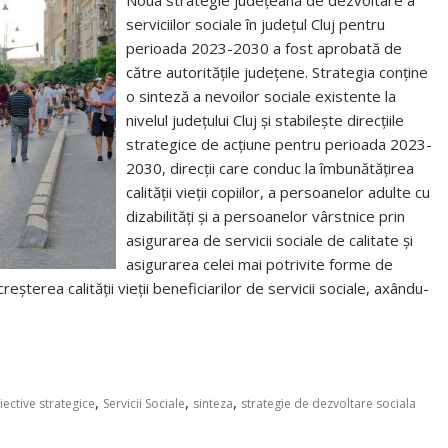
Noua strategie județeană de dezvoltare a
serviciilor sociale în județul Cluj pentru
perioada 2023-2030 a fost aprobată de
către autoritățile județene. Strategia conține
o sinteză a nevoilor sociale existente la
nivelul județului Cluj și stabilește direcțiile
strategice de acțiune pentru perioada 2023-
2030, direcții care conduc la îmbunătățirea
calității vieții copiilor, a persoanelor adulte cu
dizabilități și a persoanelor vârstnice prin
asigurarea de servicii sociale de calitate și
asigurarea celei mai potrivite forme de
creșterea calității vieții beneficiarilor de servicii sociale, axându-
,
,
,
iective strategice
Servicii Sociale
sinteza
strategie de dezvoltare sociala