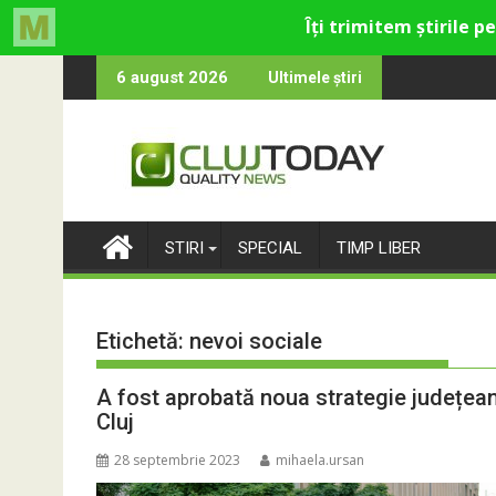
Skip
ru cultural și de divertisment din Cluj-Napoca
una devine o întrebare
SportinCluj: Ci
6 august 2026
Ultimele știri
to
content
STIRI
SPECIAL
TIMP LIBER
Etichetă:
nevoi sociale
A fost aprobată noua strategie județeană
Cluj
28 septembrie 2023
mihaela.ursan