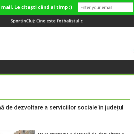
ne este fotbalistul cu două diplome care a învățat româna la 2 a
Compania de Apă Someș,
 de dezvoltare a serviciilor sociale în județul