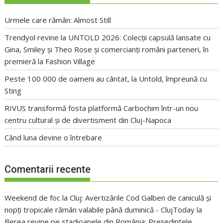
Urmele care rămân: Almost Still
Trendyol revine la UNTOLD 2026: Colecții capsulă lansate cu
Gina, Smiley și Theo Rose și comercianți români parteneri, în
premieră la Fashion Village
Peste 100 000 de oameni au cântat, la Untold, împreună cu
Sting
RIVUS transformă fosta platformă Carbochim într-un nou
centru cultural și de divertisment din Cluj-Napoca
Când luna devine o întrebare
Comentarii recente
Weekend de foc la Cluj: Avertizările Cod Galben de caniculă și
nopți tropicale rămân valabile până duminică - ClujToday
la
Berea revine pe stadioanele din România: Președintele