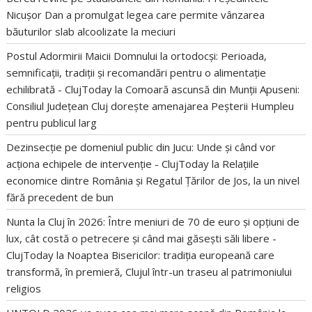
Nicușor Dan a promulgat legea care permite vânzarea
băuturilor slab alcoolizate la meciuri
Postul Adormirii Maicii Domnului la ortodocși: Perioada,
semnificații, tradiții și recomandări pentru o alimentație
echilibrată - ClujToday
la
Comoară ascunsă din Munții Apuseni:
Consiliul Județean Cluj dorește amenajarea Peșterii Humpleu
pentru publicul larg
Dezinsecție pe domeniul public din Jucu: Unde și când vor
acționa echipele de intervenție - ClujToday
la
Relațiile
economice dintre România și Regatul Țărilor de Jos, la un nivel
fără precedent de bun
Nunta la Cluj în 2026: Între meniuri de 70 de euro și opțiuni de
lux, cât costă o petrecere și când mai găsești săli libere -
ClujToday
la
Noaptea Bisericilor: tradiția europeană care
transformă, în premieră, Clujul într-un traseu al patrimoniului
religios