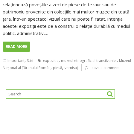
relaționează poveștile a zeci de piese de tezaur sau de
patrimoniu provenite din colecțiile mai multor muzee din toată
țara, într-un spectacol vizual care nu poate fi ratat. Intenția
acestei expoziții este de a construi o relație durabilă cu mediul
politic, administrativ,…
READ MORE
,
,
,
Important
Stiri
expozitie
muzeul etnografic al transilvaniei
Muzeul
,
,
Național al Țăranului Român
piesă
vernisaj
Leave a comment