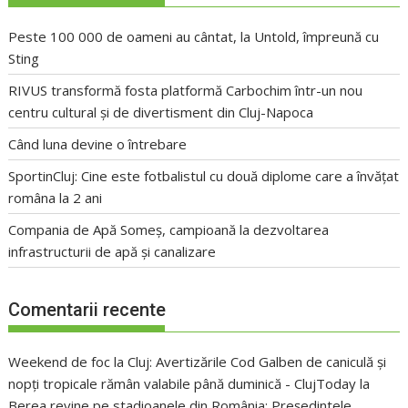
Peste 100 000 de oameni au cântat, la Untold, împreună cu
Sting
RIVUS transformă fosta platformă Carbochim într-un nou
centru cultural și de divertisment din Cluj-Napoca
Când luna devine o întrebare
SportinCluj: Cine este fotbalistul cu două diplome care a învățat
româna la 2 ani
Compania de Apă Someș, campioană la dezvoltarea
infrastructurii de apă și canalizare
Comentarii recente
Weekend de foc la Cluj: Avertizările Cod Galben de caniculă și
nopți tropicale rămân valabile până duminică - ClujToday
la
Berea revine pe stadioanele din România: Președintele