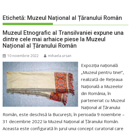
Etichetă:
Muzeul Național al Țăranului Român
Muzeul Etnografic al Transilvaniei expune una
dintre cele mai arhaice piese la Muzeul
Național al Țăranului Român
10 noiembrie 2022
mihaela.ursan
Expoziția națională
„Muzeul pentru tine!”,
realizată de Rețeaua
Națională a Muzeelor
din România, în
parteneriat cu Muzeul
Național al Țăranului
Român, este deschisă la București, în perioada 9 noiembrie –
31 decembrie 2022 la Muzeul Național al Țăranului Român.
Aceasta este configurată în jurul unui concept curatorial care