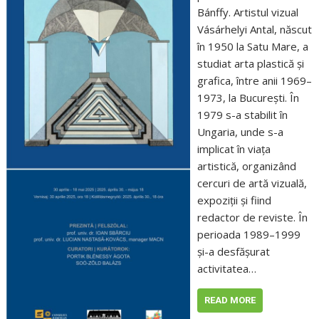
Bánffy. Artistul vizual
Vásárhelyi Antal, născut
în 1950 la Satu Mare, a
studiat arta plastică și
grafica, între anii 1969–
1973, la București. În
1979 s-a stabilit în
Ungaria, unde s-a
implicat în viața
artistică, organizând
cercuri de artă vizuală,
expoziții și fiind
redactor de reviste. În
perioada 1989–1999
și-a desfășurat
activitatea…
READ MORE