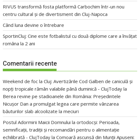
RIVUS transformă fosta platformă Carbochim într-un nou
centru cultural și de divertisment din Cluj-Napoca
Când luna devine o întrebare
SportinCluj: Cine este fotbalistul cu două diplome care a învățat
româna la 2 ani
Comentarii recente
Weekend de foc la Cluj: Avertizările Cod Galben de caniculă și
nopți tropicale rămân valabile până duminică - ClujToday
la
Berea revine pe stadioanele din România: Președintele
Nicușor Dan a promulgat legea care permite vânzarea
băuturilor slab alcoolizate la meciuri
Postul Adormirii Maicii Domnului la ortodocși: Perioada,
semnificații, tradiții și recomandări pentru o alimentație
echilibrată - ClujToday
la
Comoară ascunsă din Munții Apuseni: