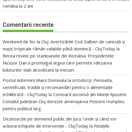
româna la 2 ani
Comentarii recente
Weekend de foc la Cluj: Avertizările Cod Galben de caniculă și
nopți tropicale rămân valabile până duminică - ClujToday
la
Berea revine pe stadioanele din România: Președintele
Nicușor Dan a promulgat legea care permite vânzarea
băuturilor slab alcoolizate la meciuri
Postul Adormirii Maicii Domnului la ortodocși: Perioada,
semnificații, tradiții și recomandări pentru o alimentație
echilibrată - ClujToday
la
Comoară ascunsă din Munții Apuseni:
Consiliul Județean Cluj dorește amenajarea Peșterii Humpleu
pentru publicul larg
Dezinsecție pe domeniul public din Jucu: Unde și când vor
acționa echipele de intervenție - ClujToday
la
Relațiile