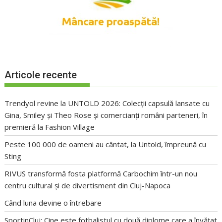
Articole recente
Trendyol revine la UNTOLD 2026: Colecții capsulă lansate cu
Gina, Smiley și Theo Rose și comercianți români parteneri, în
premieră la Fashion Village
Peste 100 000 de oameni au cântat, la Untold, împreună cu
Sting
RIVUS transformă fosta platformă Carbochim într-un nou
centru cultural și de divertisment din Cluj-Napoca
Când luna devine o întrebare
SportinCluj: Cine este fotbalistul cu două diplome care a învățat