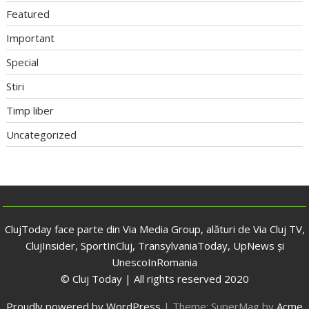
Featured
Important
Special
Stiri
Timp liber
Uncategorized
ClujToday face parte din Via Media Group, alături de Via Cluj TV,
ClujInsider, SportInCluj, TransylvaniaToday, UpNews și
UnescoInRomania
© Cluj Today | All rights reserved 2020
Proudly powered by WordPress
|
Theme: SuperMag by
Acme