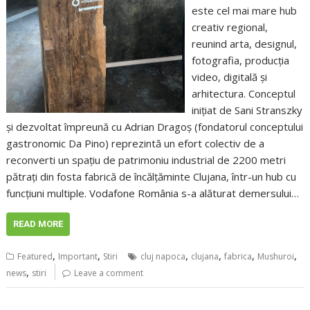
este cel mai mare hub
creativ regional,
reunind arta, designul,
fotografia, producția
video, digitală și
arhitectura. Conceptul
inițiat de Sani Stranszky
și dezvoltat împreună cu Adrian Dragoș (fondatorul conceptului
gastronomic Da Pino) reprezintă un efort colectiv de a
reconverti un spațiu de patrimoniu industrial de 2200 metri
pătrați din fosta fabrică de încălțăminte Clujana, într-un hub cu
funcțiuni multiple. Vodafone România s-a alăturat demersului…
READ MORE
,
,
,
,
,
,
Featured
Important
Stiri
cluj napoca
clujana
fabrica
Mushuroi
,
news
stiri
Leave a comment