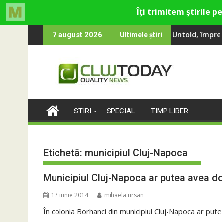
Skip
 Gina, Smiley și Theo Rose și comercianți români parteneri, în p
te 100 000 de oameni au cântat, la Untold, împreună cu Sting
RIVUS transf
7 august 2026
Ultimele știri
to
content
STIRI
SPECIAL
TIMP LIBER
Etichetă:
municipiul Cluj-Napoca
Municipiul Cluj-Napoca ar putea avea do
17 iunie 2014
mihaela.ursan
În colonia Borhanci din municipiul Cluj-Napoca ar putea 