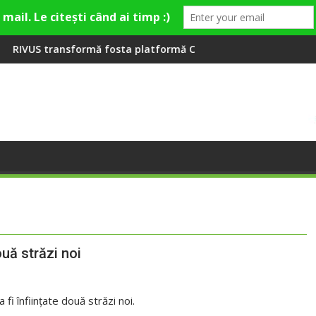
remieră la Fashion Village
ormă fosta platformă Carbochim într-un nou centru cultural și
Când luna devine o î
uă străzi noi
fi înfiinţate două străzi noi.