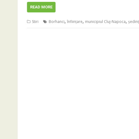
READ MORE
,
,
,
Stiri
Borhanci
înfiinţare
municipiul Cluj-Napoca
şedinţ