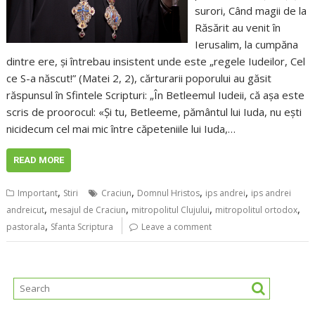
surori, Când magii de la
Răsărit au venit în
Ierusalim, la cumpăna
dintre ere, şi întrebau insistent unde este „regele Iudeilor, Cel
ce S-a născut!” (Matei 2, 2), cărturarii poporului au găsit
răspunsul în Sfintele Scripturi: „În Betleemul Iudeii, că aşa este
scris de proorocul: «Şi tu, Betleeme, pământul lui Iuda, nu eşti
nicidecum cel mai mic între căpeteniile lui Iuda,…
READ MORE
,
,
,
,
Important
Stiri
Craciun
Domnul Hristos
ips andrei
ips andrei
,
,
,
,
andreicut
mesajul de Craciun
mitropolitul Clujului
mitropolitul ortodox
,
pastorala
Sfanta Scriptura
Leave a comment