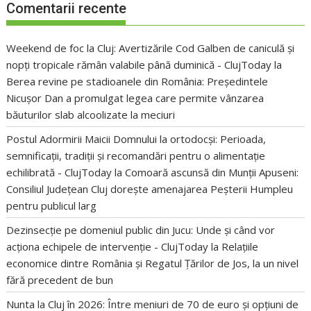
Comentarii recente
Weekend de foc la Cluj: Avertizările Cod Galben de caniculă și
nopți tropicale rămân valabile până duminică - ClujToday
la
Berea revine pe stadioanele din România: Președintele
Nicușor Dan a promulgat legea care permite vânzarea
băuturilor slab alcoolizate la meciuri
Postul Adormirii Maicii Domnului la ortodocși: Perioada,
semnificații, tradiții și recomandări pentru o alimentație
echilibrată - ClujToday
la
Comoară ascunsă din Munții Apuseni:
Consiliul Județean Cluj dorește amenajarea Peșterii Humpleu
pentru publicul larg
Dezinsecție pe domeniul public din Jucu: Unde și când vor
acționa echipele de intervenție - ClujToday
la
Relațiile
economice dintre România și Regatul Țărilor de Jos, la un nivel
fără precedent de bun
Nunta la Cluj în 2026: Între meniuri de 70 de euro și opțiuni de