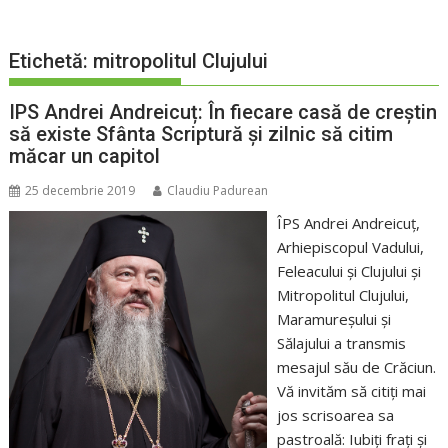
Etichetă:
mitropolitul Clujului
IPS Andrei Andreicuț: În fiecare casă de creștin
să existe Sfânta Scriptură și zilnic să citim
măcar un capitol
25 decembrie 2019
Claudiu Padurean
ÎPS Andrei Andreicuț,
Arhiepiscopul Vadului,
Feleacului şi Clujului şi
Mitropolitul Clujului,
Maramureşului şi
Sălajului a transmis
mesajul său de Crăciun.
Vă invităm să citiți mai
jos scrisoarea sa
pastroală: Iubiţi fraţi şi