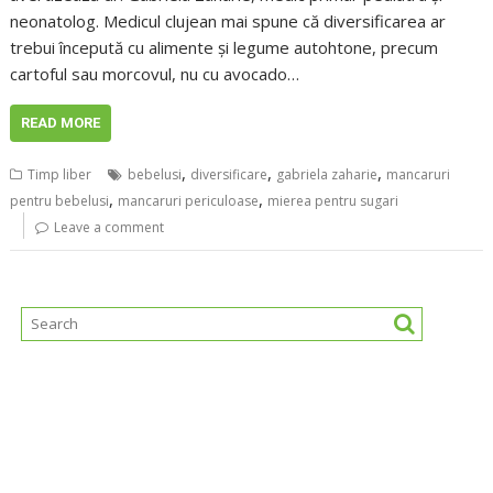
neonatolog. Medicul clujean mai spune că diversificarea ar
trebui începută cu alimente și legume autohtone, precum
cartoful sau morcovul, nu cu avocado…
READ MORE
,
,
,
Timp liber
bebelusi
diversificare
gabriela zaharie
mancaruri
,
,
pentru bebelusi
mancaruri periculoase
mierea pentru sugari
Leave a comment