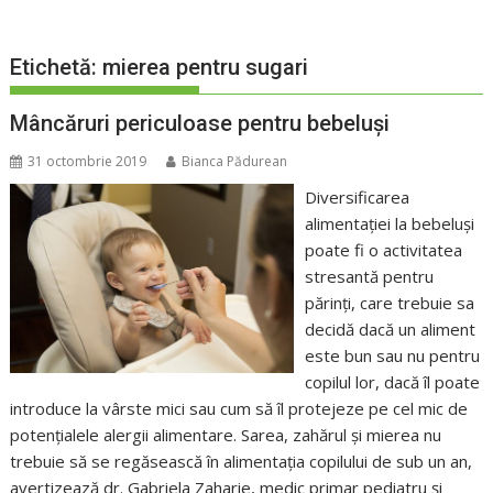
Etichetă:
mierea pentru sugari
Mâncăruri periculoase pentru bebeluși
31 octombrie 2019
Bianca Pădurean
Diversificarea
alimentației la bebeluși
poate fi o activitatea
stresantă pentru
părinți, care trebuie sa
decidă dacă un aliment
este bun sau nu pentru
copilul lor, dacă îl poate
introduce la vârste mici sau cum să îl protejeze pe cel mic de
potențialele alergii alimentare. Sarea, zahărul și mierea nu
trebuie să se regăsească în alimentația copilului de sub un an,
avertizează dr. Gabriela Zaharie, medic primar pediatru și