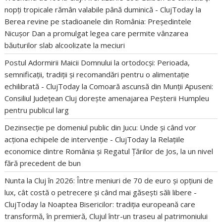
nopți tropicale rămân valabile până duminică - ClujToday
la
Berea revine pe stadioanele din România: Președintele
Nicușor Dan a promulgat legea care permite vânzarea
băuturilor slab alcoolizate la meciuri
Postul Adormirii Maicii Domnului la ortodocși: Perioada,
semnificații, tradiții și recomandări pentru o alimentație
echilibrată - ClujToday
la
Comoară ascunsă din Munții Apuseni:
Consiliul Județean Cluj dorește amenajarea Peșterii Humpleu
pentru publicul larg
Dezinsecție pe domeniul public din Jucu: Unde și când vor
acționa echipele de intervenție - ClujToday
la
Relațiile
economice dintre România și Regatul Țărilor de Jos, la un nivel
fără precedent de bun
Nunta la Cluj în 2026: Între meniuri de 70 de euro și opțiuni de
lux, cât costă o petrecere și când mai găsești săli libere -
ClujToday
la
Noaptea Bisericilor: tradiția europeană care
transformă, în premieră, Clujul într-un traseu al patrimoniului