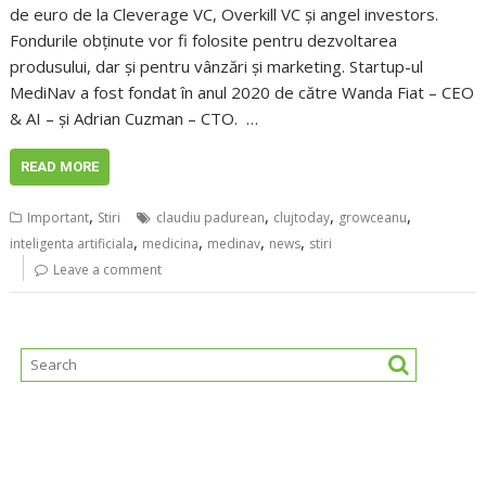
de euro de la Cleverage VC, Overkill VC și angel investors.
Fondurile obținute vor fi folosite pentru dezvoltarea
produsului, dar și pentru vânzări și marketing. Startup-ul
MediNav a fost fondat în anul 2020 de către Wanda Fiat – CEO
& AI – și Adrian Cuzman – CTO. …
READ MORE
,
,
,
,
Important
Stiri
claudiu padurean
clujtoday
growceanu
,
,
,
,
inteligenta artificiala
medicina
medinav
news
stiri
Leave a comment