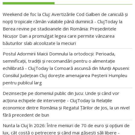
Weekend de foc la Cluj: Avertizările Cod Galben de caniculă și
nopți tropicale rămân valabile până duminică - ClujToday
la
Berea revine pe stadioanele din România: Președintele
Nicușor Dan a promulgat legea care permite vânzarea
băuturilor slab alcoolizate la meciuri
Postul Adormirii Maicii Domnului la ortodocși: Perioada,
semnificații, tradiții și recomandări pentru o alimentație
echilibrată - ClujToday
la
Comoară ascunsă din Munții Apuseni:
Consiliul Județean Cluj dorește amenajarea Peșterii Humpleu
pentru publicul larg
Dezinsecție pe domeniul public din Jucu: Unde și când vor
acționa echipele de intervenție - ClujToday
la
Relațiile
economice dintre România și Regatul Țărilor de Jos, la un nivel
fără precedent de bun
Nunta la Cluj în 2026: Între meniuri de 70 de euro și opțiuni de
lux, cât costă o petrecere și când mai găsești săli libere -