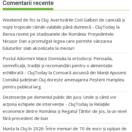
Comentarii recente
Weekend de foc la Cluj: Avertizările Cod Galben de caniculă și
nopți tropicale rămân valabile până duminică - ClujToday
la
Berea revine pe stadioanele din România: Președintele
Nicușor Dan a promulgat legea care permite vânzarea
băuturilor slab alcoolizate la meciuri
Postul Adormirii Maicii Domnului la ortodocși: Perioada,
semnificații, tradiții și recomandări pentru o alimentație
echilibrată - ClujToday
la
Comoară ascunsă din Munții Apuseni:
Consiliul Județean Cluj dorește amenajarea Peșterii Humpleu
pentru publicul larg
Dezinsecție pe domeniul public din Jucu: Unde și când vor
acționa echipele de intervenție - ClujToday
la
Relațiile
economice dintre România și Regatul Țărilor de Jos, la un nivel
fără precedent de bun
Nunta la Cluj în 2026: Între meniuri de 70 de euro și opțiuni de