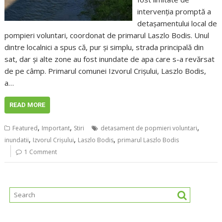
intervenția promptă a
detașamentului local de
pompieri voluntari, coordonat de primarul Laszlo Bodis. Unul
dintre localnici a spus că, pur și simplu, strada principală din
sat, dar și alte zone au fost inundate de apa care s-a revărsat
de pe câmp. Primarul comunei Izvorul Crișului, Laszlo Bodis,
a…
READ MORE
,
,
,
Featured
Important
Stiri
detasament de popmieri voluntari
,
,
,
inundatii
Izvorul Crișului
Laszlo Bodis
primarul Laszlo Bodis
1 Comment