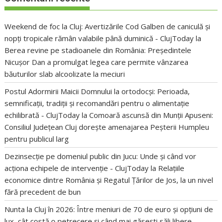
Weekend de foc la Cluj: Avertizările Cod Galben de caniculă și
nopți tropicale rămân valabile până duminică - ClujToday
la
Berea revine pe stadioanele din România: Președintele
Nicușor Dan a promulgat legea care permite vânzarea
băuturilor slab alcoolizate la meciuri
Postul Adormirii Maicii Domnului la ortodocși: Perioada,
semnificații, tradiții și recomandări pentru o alimentație
echilibrată - ClujToday
la
Comoară ascunsă din Munții Apuseni:
Consiliul Județean Cluj dorește amenajarea Peșterii Humpleu
pentru publicul larg
Dezinsecție pe domeniul public din Jucu: Unde și când vor
acționa echipele de intervenție - ClujToday
la
Relațiile
economice dintre România și Regatul Țărilor de Jos, la un nivel
fără precedent de bun
Nunta la Cluj în 2026: Între meniuri de 70 de euro și opțiuni de
lux, cât costă o petrecere și când mai găsești săli libere -