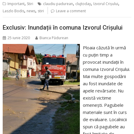
,
,
,
,
Important
Stiri
claudiu padurean
clujtoday
Izvorul Crișului
,
,
Laszlo Bodis
news
stiri
Leave a comment
Exclusiv: Inundații în comuna Izvorul Crișului
25 iunie 2020
Bianca Pădurean
Ploaia căzută în urmă
cu puțin timp a
provocat inundații în
comuna Izvorul Crișului.
Mai multe gospodării
au fost inundate de
apele revărsate. Nu
există victime
omenești. Pagubele
materiale sunt în curs
de evaluare. Localnicii
spun că pagubele au
fost limitate de