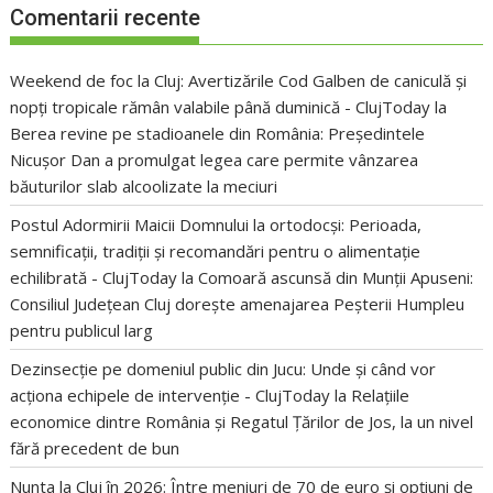
Comentarii recente
Weekend de foc la Cluj: Avertizările Cod Galben de caniculă și
nopți tropicale rămân valabile până duminică - ClujToday
la
Berea revine pe stadioanele din România: Președintele
Nicușor Dan a promulgat legea care permite vânzarea
băuturilor slab alcoolizate la meciuri
Postul Adormirii Maicii Domnului la ortodocși: Perioada,
semnificații, tradiții și recomandări pentru o alimentație
echilibrată - ClujToday
la
Comoară ascunsă din Munții Apuseni:
Consiliul Județean Cluj dorește amenajarea Peșterii Humpleu
pentru publicul larg
Dezinsecție pe domeniul public din Jucu: Unde și când vor
acționa echipele de intervenție - ClujToday
la
Relațiile
economice dintre România și Regatul Țărilor de Jos, la un nivel
fără precedent de bun
Nunta la Cluj în 2026: Între meniuri de 70 de euro și opțiuni de