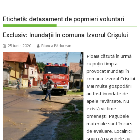
Etichetă:
detasament de popmieri voluntari
Exclusiv: Inundații în comuna Izvorul Crișului
25 iunie 2020
Bianca Pădurean
Ploaia căzută în urmă
cu puțin timp a
provocat inundații în
comuna Izvorul Crișului.
Mai multe gospodării
au fost inundate de
apele revărsate. Nu
există victime
omenești. Pagubele
materiale sunt în curs
de evaluare. Localnicii
spun că pagubele au