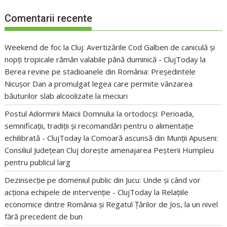
Comentarii recente
Weekend de foc la Cluj: Avertizările Cod Galben de caniculă și
nopți tropicale rămân valabile până duminică - ClujToday
la
Berea revine pe stadioanele din România: Președintele
Nicușor Dan a promulgat legea care permite vânzarea
băuturilor slab alcoolizate la meciuri
Postul Adormirii Maicii Domnului la ortodocși: Perioada,
semnificații, tradiții și recomandări pentru o alimentație
echilibrată - ClujToday
la
Comoară ascunsă din Munții Apuseni:
Consiliul Județean Cluj dorește amenajarea Peșterii Humpleu
pentru publicul larg
Dezinsecție pe domeniul public din Jucu: Unde și când vor
acționa echipele de intervenție - ClujToday
la
Relațiile
economice dintre România și Regatul Țărilor de Jos, la un nivel
fără precedent de bun