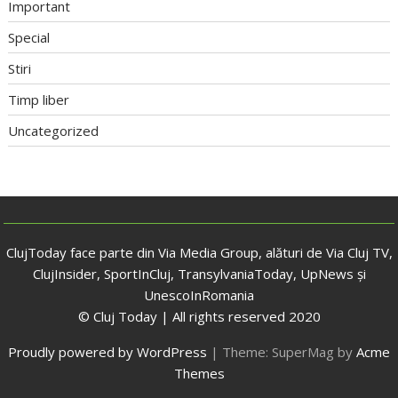
Important
Special
Stiri
Timp liber
Uncategorized
ClujToday face parte din Via Media Group, alături de Via Cluj TV,
ClujInsider, SportInCluj, TransylvaniaToday, UpNews și
UnescoInRomania
© Cluj Today | All rights reserved 2020
Proudly powered by WordPress
|
Theme: SuperMag by
Acme
Themes