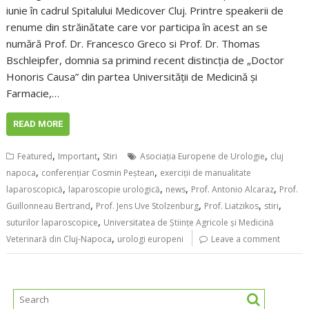
iunie în cadrul Spitalului Medicover Cluj. Printre speakerii de
renume din străinătate care vor participa în acest an se
numără Prof. Dr. Francesco Greco si Prof. Dr. Thomas
Bschleipfer, domnia sa primind recent distincția de „Doctor
Honoris Causa” din partea Universității de Medicină și
Farmacie,…
READ MORE
,
,
,
Featured
Important
Stiri
Asociația Europene de Urologie
cluj
,
,
napoca
conferențiar Cosmin Peștean
exerciții de manualitate
,
,
,
,
laparoscopică
laparoscopie urologică
news
Prof. Antonio Alcaraz
Prof.
,
,
,
,
Guillonneau Bertrand
Prof. Jens Uve Stolzenburg
Prof. Liatzikos
stiri
,
suturilor laparoscopice
Universitatea de Științe Agricole și Medicină
,
Veterinară din Cluj-Napoca
urologi europeni
Leave a comment