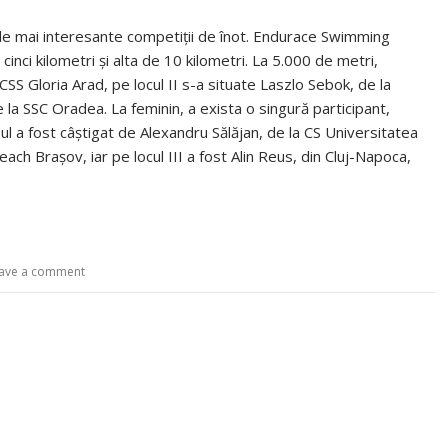
ele mai interesante competiţii de înot. Endurace Swimming
nci kilometri şi alta de 10 kilometri. La 5.000 de metri,
SS Gloria Arad, pe locul II s-a situate Laszlo Sebok, de la
e la SSC Oradea. La feminin, a exista o singură participant,
 a fost câştigat de Alexandru Sălăjan, de la CS Universitatea
each Braşov, iar pe locul III a fost Alin Reus, din Cluj-Napoca,
ave a comment