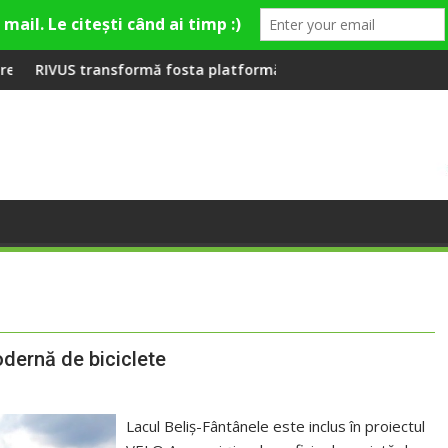
eră la Fashion Village
ă fosta platformă Carbochim într-un nou centru cultural și de 
Când luna devine o într
odernă de biciclete
Lacul Beliș-Fântânele este inclus în proiectul