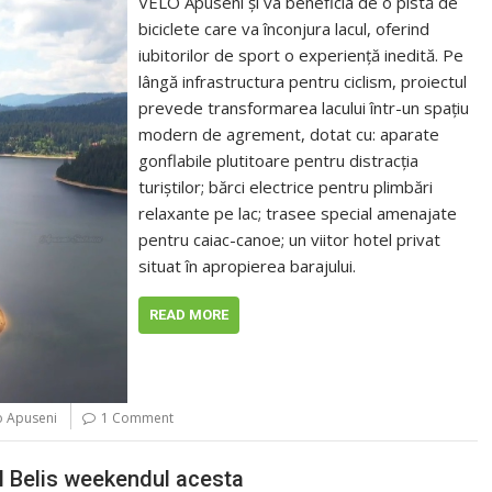
VELO Apuseni și va beneficia de o pistă de
biciclete care va înconjura lacul, oferind
iubitorilor de sport o experiență inedită. Pe
lângă infrastructura pentru ciclism, proiectul
prevede transformarea lacului într-un spațiu
modern de agrement, dotat cu: aparate
gonflabile plutitoare pentru distracția
turiștilor; bărci electrice pentru plimbări
relaxante pe lac; trasee special amenajate
pentru caiac-canoe; un viitor hotel privat
situat în apropierea barajului.
READ MORE
o Apuseni
1 Comment
l Belis weekendul acesta