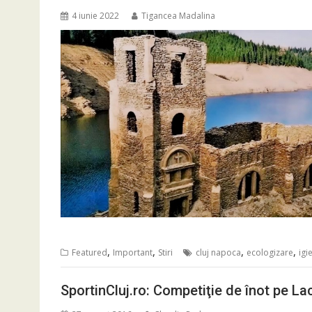
4 iunie 2022
Tigancea Madalina
,
,
,
,
Featured
Important
Stiri
cluj napoca
ecologizare
igi
SportinCluj.ro: Competiţie de înot pe Lac