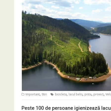
,
,
,
,
,
Important
Stiri
bicicleta
lacul belis
pista
proiect
Vel
Peste 100 de persoane igienizează lacu