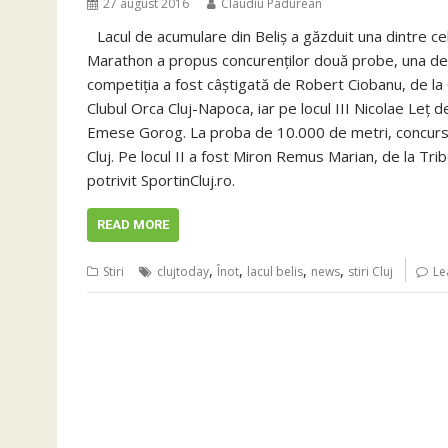
27 august 2016
Claudiu Padurean
Lacul de acumulare din Beliş a găzduit una dintre c
Marathon a propus concurenţilor două probe, una de ci
competiţia a fost câştigată de Robert Ciobanu, de la C
Clubul Orca Cluj-Napoca, iar pe locul III Nicolae Leţ d
Emese Gorog. La proba de 10.000 de metri, concursul
Cluj. Pe locul II a fost Miron Remus Marian, de la Trib
potrivit SportinCluj.ro.
READ MORE
,
,
,
,
Stiri
clujtoday
Înot
lacul belis
news
stiri Cluj
Le