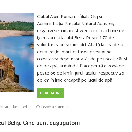
Clubul Alpin Român – filiala Cluj și
Administrația Parcului Natural Apuseni,
organizeaza in acest weekend o actiune de
igienizare a lacului Belis. Peste 170 de
voluntari s-au strans aici. Aflată la cea de-a
doua ediție, manifestarea presupune
colectarea deșeurilor atât de pe uscat, cât și
de pe apă, urmând a fi acoperită o zonă de
peste 66 de km în jurul lacului, respectiv 25
de km în linie dreaptă pe luciul de apă
READ MORE
,
enicare
lacul belis
Leave a comment
ul Beliş. Cine sunt câştigătorii