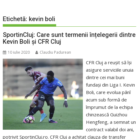
Etichetă:
kevin boli
SportinCluj: Care sunt termenii înțelegerii dintre
Kevin Boli și CFR Cluj
10 iulie 2020
Claudiu Padurean
CFR Cluj a reușit să își
asigure serviciile unuia
dintre cei mai buni
fundași din Liga I. Kevin
Boli, care evolua pânî
acum sub formă de
împrumut de la echipa
chinzească Guizhou
Hengfeng, a semnat un
contract valabil doi ani,
potrivit SportinCluj.ro. CFR Cluj a achitat clauza de transfer