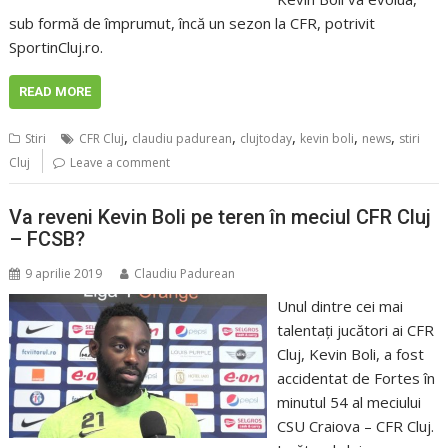
sub formă de împrumut, încă un sezon la CFR, potrivit
SportinCluj.ro.
READ MORE
,
,
,
,
,
Stiri
CFR Cluj
claudiu padurean
clujtoday
kevin boli
news
stiri
Cluj
Leave a comment
Va reveni Kevin Boli pe teren în meciul CFR Cluj
– FCSB?
9 aprilie 2019
Claudiu Padurean
Unul dintre cei mai
talentaţi jucători ai CFR
Cluj, Kevin Boli, a fost
accidentat de Fortes în
minutul 54 al meciului
CSU Craiova – CFR Cluj.