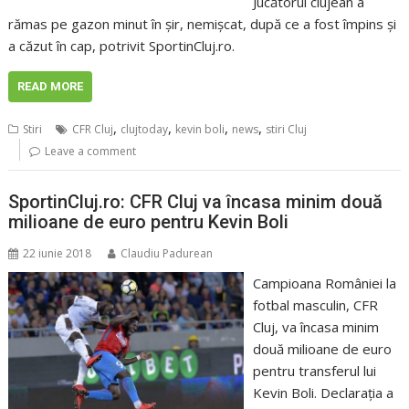
Jucătorul clujean a
rămas pe gazon minut în şir, nemişcat, după ce a fost împins şi
a căzut în cap, potrivit SportinCluj.ro.
READ MORE
,
,
,
,
Stiri
CFR Cluj
clujtoday
kevin boli
news
stiri Cluj
Leave a comment
SportinCluj.ro: CFR Cluj va încasa minim două
milioane de euro pentru Kevin Boli
22 iunie 2018
Claudiu Padurean
Campioana României la
fotbal masculin, CFR
Cluj, va încasa minim
două milioane de euro
pentru transferul lui
Kevin Boli. Declaraţia a