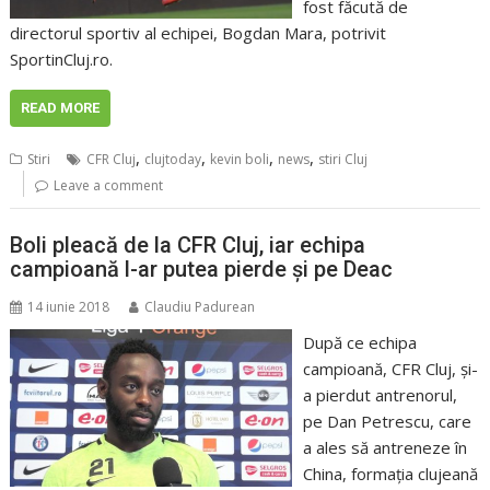
fost făcută de
directorul sportiv al echipei, Bogdan Mara, potrivit
SportinCluj.ro.
READ MORE
,
,
,
,
Stiri
CFR Cluj
clujtoday
kevin boli
news
stiri Cluj
Leave a comment
Boli pleacă de la CFR Cluj, iar echipa
campioană l-ar putea pierde şi pe Deac
14 iunie 2018
Claudiu Padurean
După ce echipa
campioană, CFR Cluj, şi-
a pierdut antrenorul,
pe Dan Petrescu, care
a ales să antreneze în
China, formaţia clujeană