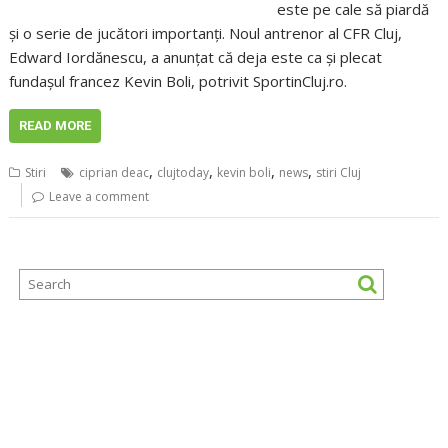
este pe cale să piardă
şi o serie de jucători importanţi. Noul antrenor al CFR Cluj,
Edward Iordănescu, a anunţat că deja este ca şi plecat
fundaşul francez Kevin Boli, potrivit SportinCluj.ro.
READ MORE
,
,
,
,
Stiri
ciprian deac
clujtoday
kevin boli
news
stiri Cluj
Leave a comment