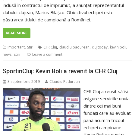
inclusă în contractul de împrumut, a anunțat reprezentantul
clubului clujean, Marius Bilașco. Obiectivul echipei este
păstrarea titlului de campioană a României.
READ MORE
,
,
,
,
,
Important
Stiri
CFR Cluj
claudiu padurean
clujtoday
kevin boli
,
news
stiri
Leave a comment
SportinCluj: Kevin Boli a revenit la CFR Cluj
3 septembrie 2019
Claudiu Padurean
CFR Cluj a reuşit să îşi
asigure serviciile unuia
dintre cei mai buni
fundaşi care au evoluat
până acum în tricoul
echipei campioane.
Kevin Boli va evolua,