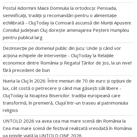
Postul Adormirii Maicii Domnului la ortodocși: Perioada,
semnificații, tradiții și recomandări pentru o alimentație
echilibrată - ClujToday
la
Comoară ascunsă din Munții Apuseni:
Consiliul Județean Cluj dorește amenajarea Peșterii Humpleu
pentru publicul larg
Dezinsecție pe domeniul public din Jucu: Unde și când vor
acționa echipele de intervenție - ClujToday
la
Relațiile
economice dintre România și Regatul Țărilor de Jos, la un nivel
fără precedent de bun
Nunta la Cluj în 2026: Între meniuri de 70 de euro și opțiuni de
lux, cât costă o petrecere și când mai găsești săli libere -
ClujToday
la
Noaptea Bisericilor: tradiția europeană care
transformă, în premieră, Clujul într-un traseu al patrimoniului
religios
UNTOLD 2026 va avea cea mai mare scenă din România
la
Cea mai mare scenă de festival realizată vreodată în România
va prinde viață la UNTOLD ONE 2026