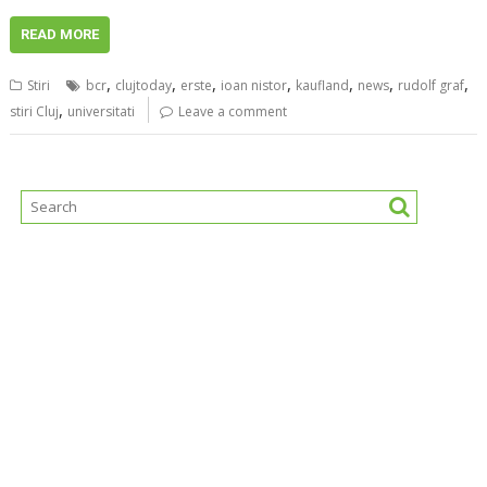
READ MORE
,
,
,
,
,
,
,
Stiri
bcr
clujtoday
erste
ioan nistor
kaufland
news
rudolf graf
,
stiri Cluj
universitati
Leave a comment