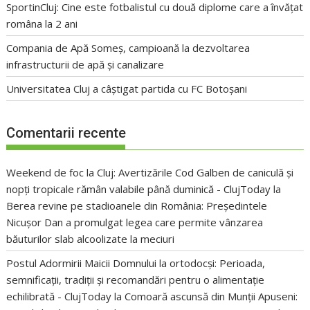
SportinCluj: Cine este fotbalistul cu două diplome care a învățat
româna la 2 ani
Compania de Apă Someș, campioană la dezvoltarea
infrastructurii de apă și canalizare
Universitatea Cluj a câștigat partida cu FC Botoșani
Comentarii recente
Weekend de foc la Cluj: Avertizările Cod Galben de caniculă și
nopți tropicale rămân valabile până duminică - ClujToday
la
Berea revine pe stadioanele din România: Președintele
Nicușor Dan a promulgat legea care permite vânzarea
băuturilor slab alcoolizate la meciuri
Postul Adormirii Maicii Domnului la ortodocși: Perioada,
semnificații, tradiții și recomandări pentru o alimentație
echilibrată - ClujToday
la
Comoară ascunsă din Munții Apuseni: