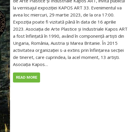
de Arte Plastice și Industriale Kapos ART, invită publicul
la vernisajul expoziției KAPOS ART 33. Evenimentul va
avea loc miercuri, 29 martie 2023, de la ora 17:00.
Expoziția poate fi vizitată până în data de 16 aprilie
2023. Asociația de Arte Plastice și Industriale Kapos ART
a fost înființată în 1990, având în componență artiști din
Ungaria, România, Austria și Marea Britanie. În 2015
activitatea organizației s-a extins prin înființarea secției
de tineret, care cuprindea, la acel moment, 13 artiști.
Asociația Kapos…
READ MORE