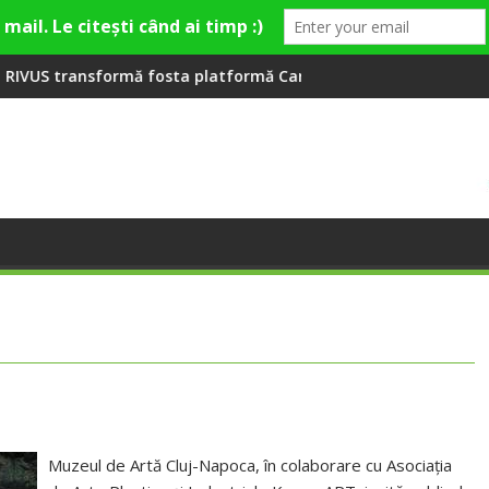
ă la Fashion Village
fosta platformă Carbochim într-un nou centru cultural și de di
Când luna devine o întreb
Muzeul de Artă Cluj-Napoca, în colaborare cu Asociația