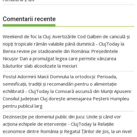
Comentarii recente
Weekend de foc la Cluj: Avertizările Cod Galben de caniculă și
nopți tropicale rămân valabile până duminică - ClujToday
la
Berea revine pe stadioanele din România: Președintele
Nicușor Dan a promulgat legea care permite vânzarea
băuturilor slab alcoolizate la meciuri
Postul Adormirii Maicii Domnului la ortodocși: Perioada,
semnificații, tradiții și recomandări pentru o alimentație
echilibrată - ClujToday
la
Comoară ascunsă din Munții Apuseni:
Consiliul Județean Cluj dorește amenajarea Peșterii Humpleu
pentru publicul larg
Dezinsecție pe domeniul public din Jucu: Unde și când vor
acționa echipele de intervenție - ClujToday
la
Relațiile
economice dintre România și Regatul Țărilor de Jos, la un nivel