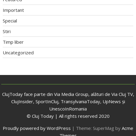
Important
Special
Stiri
Timp liber
Uncategorized
ClujToday face parte din Via Media Group, alături de Via Cluj TV,
ClujInsider, SportInCluj, TransylvaniaToday, UpNews și
UnescoInRomania
© Cluj Today | All rights reserved 2020
Proudly powered by WordPress
|
Theme: SuperMag by
Acme
Themes