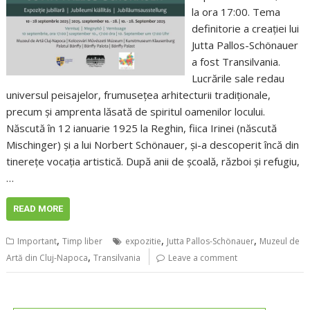
la ora 17:00. Tema
definitorie a creației lui
Jutta Pallos-Schönauer
a fost Transilvania.
Lucrările sale redau
universul peisajelor, frumusețea arhitecturii tradiționale,
precum și amprenta lăsată de spiritul oamenilor locului.
Născută în 12 ianuarie 1925 la Reghin, fiica Irinei (născută
Mischinger) și a lui Norbert Schönauer, și-a descoperit încă din
tinerețe vocația artistică. După anii de școală, război și refugiu,
…
READ MORE
,
,
,
Important
Timp liber
expozitie
Jutta Pallos-Schönauer
Muzeul de
,
Artă din Cluj-Napoca
Transilvania
Leave a comment