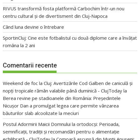
RIVUS transformă fosta platformă Carbochim într-un nou
centru cultural și de divertisment din Cluj-Napoca
Când luna devine o întrebare
SportinCluj: Cine este fotbalistul cu două diplome care a învățat
româna la 2 ani
Comentarii recente
Weekend de foc la Cluj: Avertizările Cod Galben de caniculă și
nopți tropicale rămân valabile până duminică - ClujToday
la
Berea revine pe stadioanele din România: Președintele
Nicușor Dan a promulgat legea care permite vânzarea
băuturilor slab alcoolizate la meciuri
Postul Adormirii Maicii Domnului la ortodocși: Perioada,
semnificații, tradiții și recomandări pentru o alimentație
echilibrată - ClujToday
la
Comoară ascunsă din Munții Apuseni: