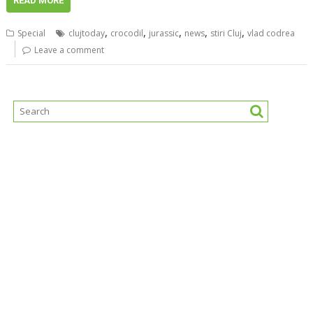
READ MORE
,
,
,
,
,
Special
clujtoday
crocodil
jurassic
news
stiri Cluj
vlad codrea
Leave a comment