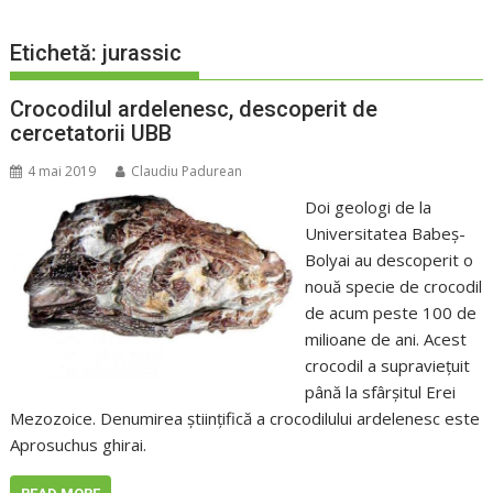
Etichetă:
jurassic
Crocodilul ardelenesc, descoperit de
cercetatorii UBB
4 mai 2019
Claudiu Padurean
Doi geologi de la
Universitatea Babeş-
Bolyai au descoperit o
nouă specie de crocodil
de acum peste 100 de
milioane de ani. Acest
crocodil a supravieţuit
până la sfârşitul Erei
Mezozoice. Denumirea ştiinţifică a crocodilului ardelenesc este
Aprosuchus ghirai.