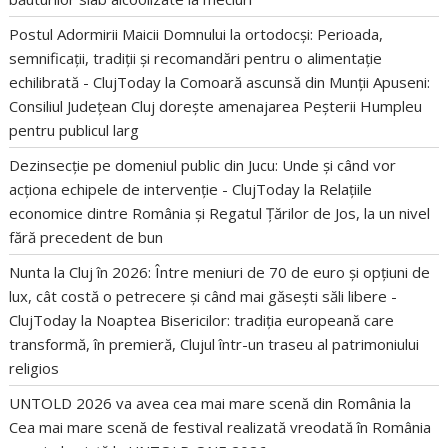
Postul Adormirii Maicii Domnului la ortodocși: Perioada,
semnificații, tradiții și recomandări pentru o alimentație
echilibrată - ClujToday
la
Comoară ascunsă din Munții Apuseni:
Consiliul Județean Cluj dorește amenajarea Peșterii Humpleu
pentru publicul larg
Dezinsecție pe domeniul public din Jucu: Unde și când vor
acționa echipele de intervenție - ClujToday
la
Relațiile
economice dintre România și Regatul Țărilor de Jos, la un nivel
fără precedent de bun
Nunta la Cluj în 2026: Între meniuri de 70 de euro și opțiuni de
lux, cât costă o petrecere și când mai găsești săli libere -
ClujToday
la
Noaptea Bisericilor: tradiția europeană care
transformă, în premieră, Clujul într-un traseu al patrimoniului
religios
UNTOLD 2026 va avea cea mai mare scenă din România
la
Cea mai mare scenă de festival realizată vreodată în România