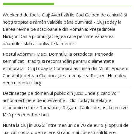
Weekend de foc la Cluj: Avertizările Cod Galben de caniculă și
nopți tropicale rămân valabile până duminică - ClujToday
la
Berea revine pe stadioanele din România: Președintele
Nicușor Dan a promulgat legea care permite vânzarea
băuturilor slab alcoolizate la meciuri
Postul Adormirii Maicii Domnului la ortodocși: Perioada,
semnificații, tradiții și recomandări pentru o alimentație
echilibrată - ClujToday
la
Comoară ascunsă din Munții Apuseni:
Consiliul Județean Cluj dorește amenajarea Peșterii Humpleu
pentru publicul larg
Dezinsecție pe domeniul public din Jucu: Unde și când vor
acționa echipele de intervenție - ClujToday
la
Relațiile
economice dintre România și Regatul Țărilor de Jos, la un nivel
fără precedent de bun
Nunta la Cluj în 2026: Între meniuri de 70 de euro și opțiuni de
lux, cât costă o petrecere și când mai găsești săli libere -