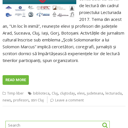
de lectură din cadrul
proiectului Lecturiada
2017. Tema din acest
an, ”Un loc în inimă”, reuneşte elevi şi profesori din judeţele
Arad, Suceava, Cluj, Iaşi, Gorj, Botoşani. Activtăţile de jurnalism
cultural înscrise sub emblema „Şcolii Solomonarilor a lui
Solomon Marcus” implică cercetători, coregrafi, jurnalişti şi
scriitori dornici să împărtăşească experienţele lor de lectură
tinerilor participanţi, spun organizatorii.
READ MORE
,
,
,
,
,
,
Timp liber
biblioteca
Cluj
clujtoday
elevi
judeteana
lecturiada
,
,
news
profesori
stiri Cluj
Leave a comment