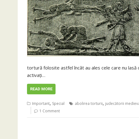
tortură folosite astfel încât au ales cele care nu lasă 
activați…
READ MORE
,
,
Important
Special
abolirea torturii
judecătorii medieva
1 Comment