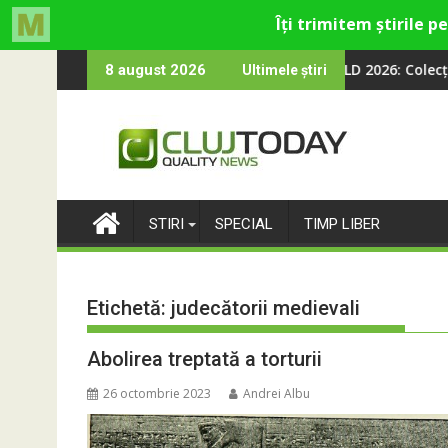
Skip
Trendyol revine la UNTOLD 2026: Colecții capsulă lansate c
Pe
8 august 2026
Ultimele știri
to
content
STIRI
SPECIAL
TIMP LIBER
Etichetă:
judecătorii medievali
Abolirea treptată a torturii
26 octombrie 2023
Andrei Albu