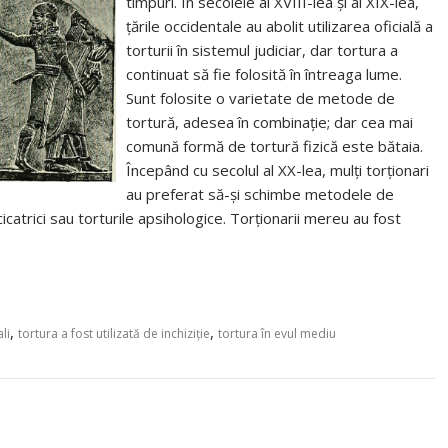
timpuri. În secolele al XVIII-lea și al XIX-lea,
țările occidentale au abolit utilizarea oficială a
torturii în sistemul judiciar, dar tortura a
continuat să fie folosită în întreaga lume.
Sunt folosite o varietate de metode de
tortură, adesea în combinație; dar cea mai
comună formă de tortură fizică este bătaia.
Începând cu secolul al XX-lea, mulți torționari
au preferat să-și schimbe metodele de
cicatrici sau torturile apsihologice. Torționarii mereu au fost
,
,
li
tortura a fost utilizată de inchiziție
tortura în evul mediu