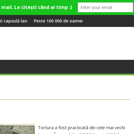
u Gina, Smiley și Theo Rose și comercianți români parteneri, în 
ste 100 000 de oameni au cântat, la Untold, împreună cu Sting
RIVUS tran
Tortura a fost practicată din cele mai vechi