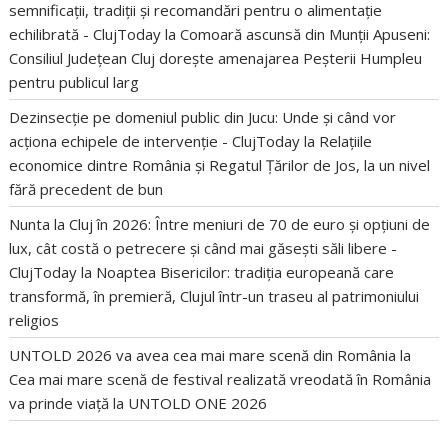
semnificații, tradiții și recomandări pentru o alimentație
echilibrată - ClujToday
la
Comoară ascunsă din Munții Apuseni:
Consiliul Județean Cluj dorește amenajarea Peșterii Humpleu
pentru publicul larg
Dezinsecție pe domeniul public din Jucu: Unde și când vor
acționa echipele de intervenție - ClujToday
la
Relațiile
economice dintre România și Regatul Țărilor de Jos, la un nivel
fără precedent de bun
Nunta la Cluj în 2026: Între meniuri de 70 de euro și opțiuni de
lux, cât costă o petrecere și când mai găsești săli libere -
ClujToday
la
Noaptea Bisericilor: tradiția europeană care
transformă, în premieră, Clujul într-un traseu al patrimoniului
religios
UNTOLD 2026 va avea cea mai mare scenă din România
la
Cea mai mare scenă de festival realizată vreodată în România
va prinde viață la UNTOLD ONE 2026