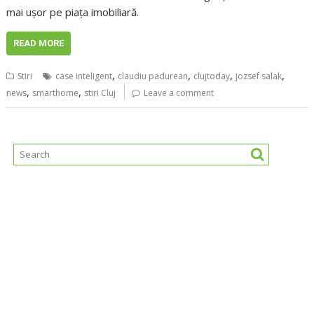
mai uşor pe piaţa imobiliară.
READ MORE
,
,
,
,
Stiri
case inteligent
claudiu padurean
clujtoday
jozsef salak
,
,
news
smarthome
stiri Cluj
Leave a comment