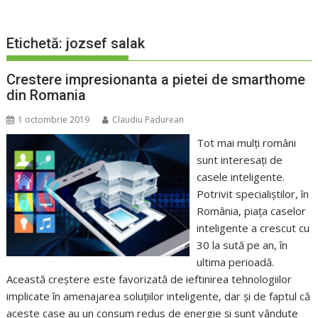
Etichetă:
jozsef salak
Crestere impresionanta a pietei de smarthome
din Romania
1 octombrie 2019
Claudiu Padurean
Tot mai mulţi români
sunt interesaţi de
casele inteligente.
Potrivit specialiştilor, în
România, piaţa caselor
inteligente a crescut cu
30 la sută pe an, în
ultima perioadă.
Această creştere este favorizată de ieftinirea tehnologiilor
implicate în amenajarea soluţiilor inteligente, dar şi de faptul că
aceste case au un consum redus de energie şi sunt vândute