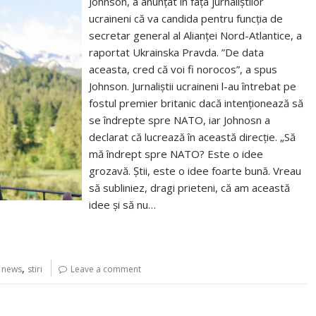
Johnson, a anunțat în fața jurnaliștilor
ucraineni că va candida pentru funcția de
secretar general al Alianței Nord-Atlantice, a
raportat Ukrainska Pravda. ”De data
aceasta, cred că voi fi norocos”, a spus
Johnson. Jurnaliştii ucraineni l-au întrebat pe
fostul premier britanic dacă intenţionează să
se îndrepte spre NATO, iar Johnosn a
declarat că lucrează în această direcţie. „Să
mă îndrept spre NATO? Este o idee
grozavă. Știi, este o idee foarte bună. Vreau
să subliniez, dragi prieteni, că am această
idee și să nu…
,
,
news
stiri
Leave a comment