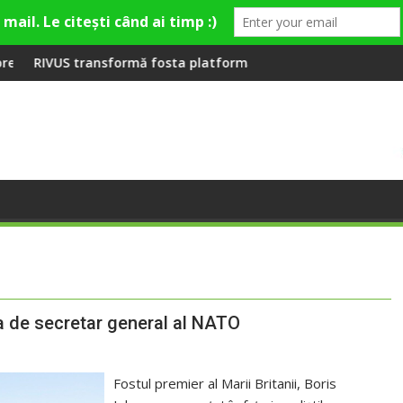
mieră la Fashion Village
rmă fosta platformă Carbochim într-un nou centru cultural și 
Când luna devine o în
a de secretar general al NATO
Fostul premier al Marii Britanii, Boris