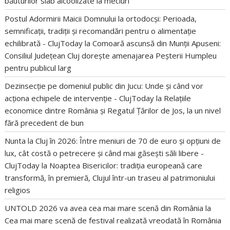
băuturilor slab alcoolizate la meciuri
Postul Adormirii Maicii Domnului la ortodocși: Perioada,
semnificații, tradiții și recomandări pentru o alimentație
echilibrată - ClujToday
la
Comoară ascunsă din Munții Apuseni:
Consiliul Județean Cluj dorește amenajarea Peșterii Humpleu
pentru publicul larg
Dezinsecție pe domeniul public din Jucu: Unde și când vor
acționa echipele de intervenție - ClujToday
la
Relațiile
economice dintre România și Regatul Țărilor de Jos, la un nivel
fără precedent de bun
Nunta la Cluj în 2026: Între meniuri de 70 de euro și opțiuni de
lux, cât costă o petrecere și când mai găsești săli libere -
ClujToday
la
Noaptea Bisericilor: tradiția europeană care
transformă, în premieră, Clujul într-un traseu al patrimoniului
religios
UNTOLD 2026 va avea cea mai mare scenă din România
la
Cea mai mare scenă de festival realizată vreodată în România