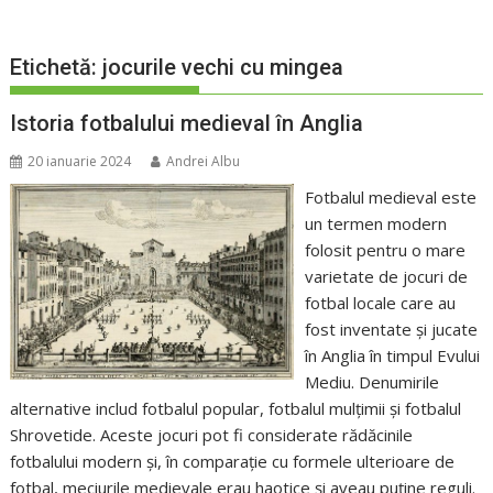
Etichetă:
jocurile vechi cu mingea
Istoria fotbalului medieval în Anglia
20 ianuarie 2024
Andrei Albu
Fotbalul medieval este
un termen modern
folosit pentru o mare
varietate de jocuri de
fotbal locale care au
fost inventate și jucate
în Anglia în timpul Evului
Mediu. Denumirile
alternative includ fotbalul popular, fotbalul mulțimii și fotbalul
Shrovetide. Aceste jocuri pot fi considerate rădăcinile
fotbalului modern și, în comparație cu formele ulterioare de
fotbal, meciurile medievale erau haotice și aveau puține reguli.