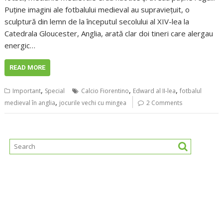
Puține imagini ale fotbalului medieval au supraviețuit, o
sculptură din lemn de la începutul secolului al XIV-lea la
Catedrala Gloucester, Anglia, arată clar doi tineri care alergau
energic…
READ MORE
,
,
,
Important
Special
Calcio Fiorentino
Edward al II-lea
fotbalul
,
medieval în anglia
jocurile vechi cu mingea
2 Comments