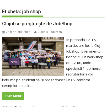
Etichetă:
job shop
Clujul se pregăteşte de JobShop
26 februarie 2018
Claudiu Padurean
În perioada 12-16
martie, are loc la Cluj
JobShop. Evenimentul
începe cu un workshop
de CV-uri, unde
specialişti în domeniul
recrutărilor îi vor
îndruma pe studenţi să îşi pregătească un CV conform
cerinţelor actuale.
READ MORE