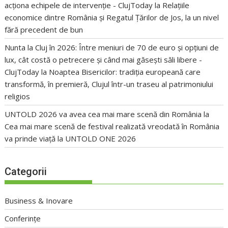
acționa echipele de intervenție - ClujToday
la
Relațiile
economice dintre România și Regatul Țărilor de Jos, la un nivel
fără precedent de bun
Nunta la Cluj în 2026: Între meniuri de 70 de euro și opțiuni de
lux, cât costă o petrecere și când mai găsești săli libere -
ClujToday
la
Noaptea Bisericilor: tradiția europeană care
transformă, în premieră, Clujul într-un traseu al patrimoniului
religios
UNTOLD 2026 va avea cea mai mare scenă din România
la
Cea mai mare scenă de festival realizată vreodată în România
va prinde viață la UNTOLD ONE 2026
Categorii
Business & Inovare
Conferințe