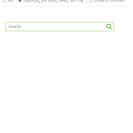
,
,
,
Stiri
clujtoday
job shop
news
stiri Cluj
Leave a comment