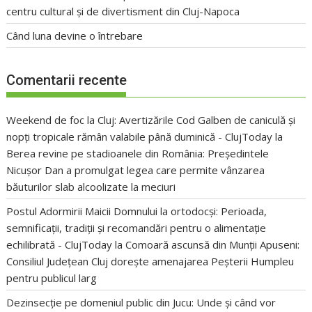
centru cultural și de divertisment din Cluj-Napoca
Când luna devine o întrebare
Comentarii recente
Weekend de foc la Cluj: Avertizările Cod Galben de caniculă și
nopți tropicale rămân valabile până duminică - ClujToday
la
Berea revine pe stadioanele din România: Președintele
Nicușor Dan a promulgat legea care permite vânzarea
băuturilor slab alcoolizate la meciuri
Postul Adormirii Maicii Domnului la ortodocși: Perioada,
semnificații, tradiții și recomandări pentru o alimentație
echilibrată - ClujToday
la
Comoară ascunsă din Munții Apuseni:
Consiliul Județean Cluj dorește amenajarea Peșterii Humpleu
pentru publicul larg
Dezinsecție pe domeniul public din Jucu: Unde și când vor