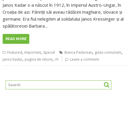
Janos Kadar s-a născut în 1912, în Imperiul Austro-Ungar, în
Croația de azi. Părinții săi aveau rădăcini maghiare, slovace și
germane. Era fiul nelegitim al soldatului Janos Kressinger și al
spălătoresei Barbara…
READ MORE
,
,
,
,
Featured
Important
Special
Bianca Padurean
gulas comunism
,
,
Janos Kadar
pagina de istorie
rfi
Leave a comment