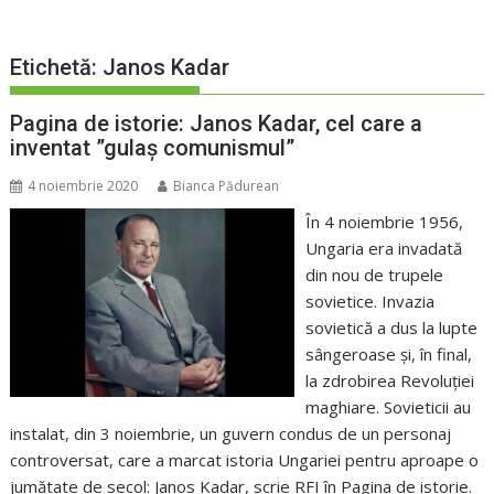
Etichetă:
Janos Kadar
Pagina de istorie: Janos Kadar, cel care a
inventat ”gulaș comunismul”
4 noiembrie 2020
Bianca Pădurean
În 4 noiembrie 1956,
Ungaria era invadată
din nou de trupele
sovietice. Invazia
sovietică a dus la lupte
sângeroase și, în final,
la zdrobirea Revoluției
maghiare. Sovieticii au
instalat, din 3 noiembrie, un guvern condus de un personaj
controversat, care a marcat istoria Ungariei pentru aproape o
jumătate de secol: Janos Kadar, scrie RFI în Pagina de istorie.