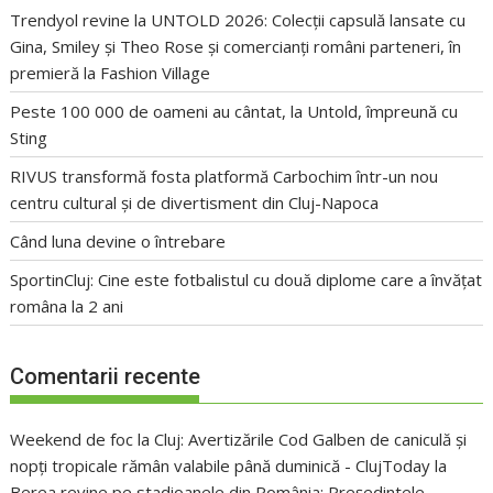
Trendyol revine la UNTOLD 2026: Colecții capsulă lansate cu
Gina, Smiley și Theo Rose și comercianți români parteneri, în
premieră la Fashion Village
Peste 100 000 de oameni au cântat, la Untold, împreună cu
Sting
RIVUS transformă fosta platformă Carbochim într-un nou
centru cultural și de divertisment din Cluj-Napoca
Când luna devine o întrebare
SportinCluj: Cine este fotbalistul cu două diplome care a învățat
româna la 2 ani
Comentarii recente
Weekend de foc la Cluj: Avertizările Cod Galben de caniculă și
nopți tropicale rămân valabile până duminică - ClujToday
la
Berea revine pe stadioanele din România: Președintele