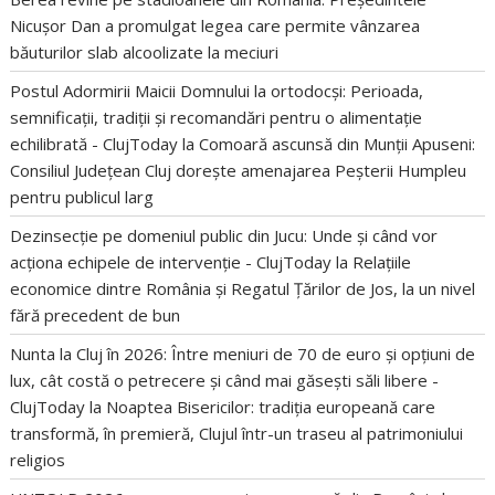
Nicușor Dan a promulgat legea care permite vânzarea
băuturilor slab alcoolizate la meciuri
Postul Adormirii Maicii Domnului la ortodocși: Perioada,
semnificații, tradiții și recomandări pentru o alimentație
echilibrată - ClujToday
la
Comoară ascunsă din Munții Apuseni:
Consiliul Județean Cluj dorește amenajarea Peșterii Humpleu
pentru publicul larg
Dezinsecție pe domeniul public din Jucu: Unde și când vor
acționa echipele de intervenție - ClujToday
la
Relațiile
economice dintre România și Regatul Țărilor de Jos, la un nivel
fără precedent de bun
Nunta la Cluj în 2026: Între meniuri de 70 de euro și opțiuni de
lux, cât costă o petrecere și când mai găsești săli libere -
ClujToday
la
Noaptea Bisericilor: tradiția europeană care
transformă, în premieră, Clujul într-un traseu al patrimoniului
religios