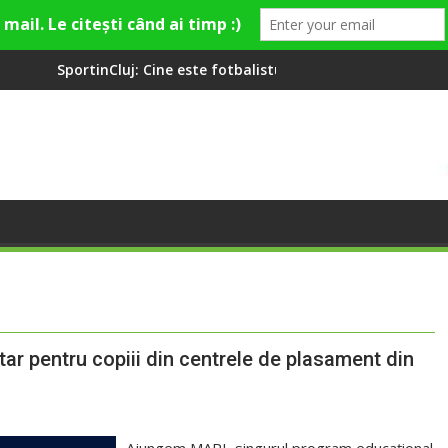
ine este fotbalistul cu două diplome care a învățat româna la 2 
Compania de Apă Someș
untar pentru copiii din centrele de plasament din