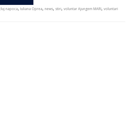
,
,
,
,
,
cluj napoca
Iuliana Oprea
news
stiri
voluntar Ajungem MARI
voluntari