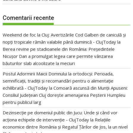
Comentarii recente
Weekend de foc la Cluj: Avertizările Cod Galben de caniculă și
nopți tropicale rămân valabile până duminică - ClujToday
la
Berea revine pe stadioanele din România: Președintele
Nicușor Dan a promulgat legea care permite vânzarea
băuturilor slab alcoolizate la meciuri
Postul Adormirii Maicii Domnului la ortodocși: Perioada,
semnificații, tradiții și recomandări pentru o alimentație
echilibrată - ClujToday
la
Comoară ascunsă din Munții Apuseni:
Consiliul Județean Cluj dorește amenajarea Peșterii Humpleu
pentru publicul larg
Dezinsecție pe domeniul public din Jucu: Unde și când vor
acționa echipele de intervenție - ClujToday
la
Relațiile
economice dintre România și Regatul Țărilor de Jos, la un nivel