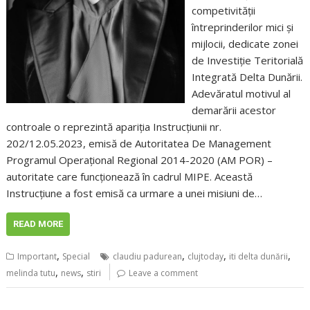
competivității
întreprinderilor mici și
mijlocii, dedicate zonei
de Investiție Teritorială
Integrată Delta Dunării.
Adevăratul motivul al
demarării acestor
controale o reprezintă apariția Instrucțiunii nr.
202/12.05.2023, emisă de Autoritatea De Management
Programul Operațional Regional 2014-2020 (AM POR) –
autoritate care funcționează în cadrul MIPE. Această
Instrucțiune a fost emisă ca urmare a unei misiuni de…
READ MORE
,
,
,
,
Important
Special
claudiu padurean
clujtoday
iti delta dunării
,
,
melinda tutu
news
stiri
Leave a comment