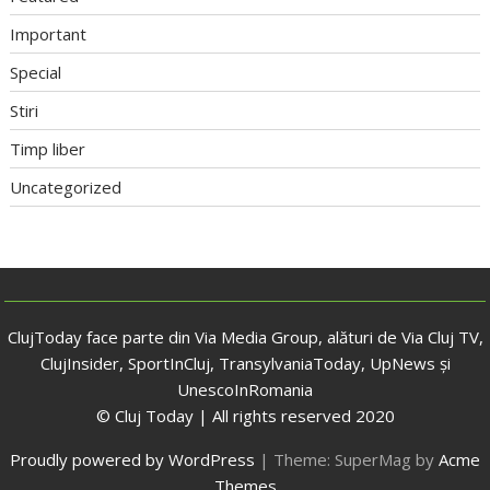
Important
Special
Stiri
Timp liber
Uncategorized
ClujToday face parte din Via Media Group, alături de Via Cluj TV,
ClujInsider, SportInCluj, TransylvaniaToday, UpNews și
UnescoInRomania
© Cluj Today | All rights reserved 2020
Proudly powered by WordPress
|
Theme: SuperMag by
Acme
Themes