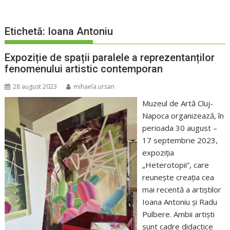
Etichetă:
Ioana Antoniu
Expoziție de spații paralele a reprezentanților
fenomenului artistic contemporan
28 august 2023
mihaela.ursan
Muzeul de Artă Cluj-
Napoca organizează, în
perioada 30 august –
17 septembrie 2023,
expoziţia
„Heterotopii”, care
reuneşte creația cea
mai recentă a artiştilor
Ioana Antoniu și Radu
Pulbere. Ambii artiști
sunt cadre didactice