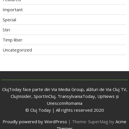
Important
Special
Stiri
Timp liber
Uncategorized
ClujToday face parte din Via Media Group, alături de Via Cluj TV,
ClujInsider, SportInCluj, TransylvaniaToday, UpNews și
UnescoInRomania
© Cluj Today | All rights reserved 2020
Proudly powered by WordPress
|
Theme: SuperMag by
Acme
Themes