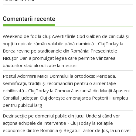
Comentarii recente
Weekend de foc la Cluj: Avertizările Cod Galben de caniculă și
nopți tropicale rămân valabile până duminică - ClujToday
la
Berea revine pe stadioanele din România: Președintele
Nicușor Dan a promulgat legea care permite vânzarea
băuturilor slab alcoolizate la meciuri
Postul Adormirii Maicii Domnului la ortodocși: Perioada,
semnificații, tradiții și recomandări pentru o alimentație
echilibrată - ClujToday
la
Comoară ascunsă din Munții Apuseni:
Consiliul Județean Cluj dorește amenajarea Peșterii Humpleu
pentru publicul larg
Dezinsecție pe domeniul public din Jucu: Unde și când vor
acționa echipele de intervenție - ClujToday
la
Relațiile
economice dintre România și Regatul Țărilor de Jos, la un nivel