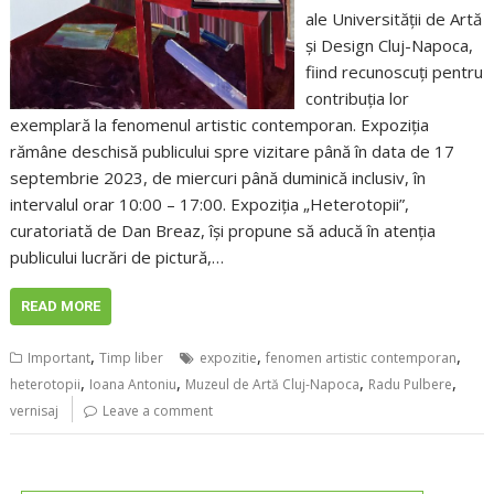
ale Universităţii de Artă
şi Design Cluj-Napoca,
fiind recunoscuți pentru
contribuția lor
exemplară la fenomenul artistic contemporan. Expoziția
rămâne deschisă publicului spre vizitare până în data de 17
septembrie 2023, de miercuri până duminică inclusiv, în
intervalul orar 10:00 – 17:00. Expoziția „Heterotopii”,
curatoriată de Dan Breaz, își propune să aducă în atenția
publicului lucrări de pictură,…
READ MORE
,
,
,
Important
Timp liber
expozitie
fenomen artistic contemporan
,
,
,
,
heterotopii
Ioana Antoniu
Muzeul de Artă Cluj-Napoca
Radu Pulbere
vernisaj
Leave a comment