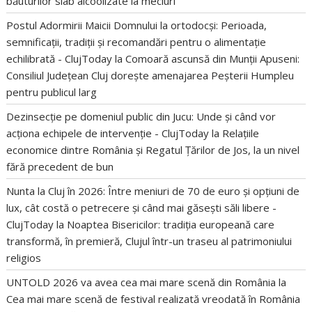
băuturilor slab alcoolizate la meciuri
Postul Adormirii Maicii Domnului la ortodocși: Perioada,
semnificații, tradiții și recomandări pentru o alimentație
echilibrată - ClujToday
la
Comoară ascunsă din Munții Apuseni:
Consiliul Județean Cluj dorește amenajarea Peșterii Humpleu
pentru publicul larg
Dezinsecție pe domeniul public din Jucu: Unde și când vor
acționa echipele de intervenție - ClujToday
la
Relațiile
economice dintre România și Regatul Țărilor de Jos, la un nivel
fără precedent de bun
Nunta la Cluj în 2026: Între meniuri de 70 de euro și opțiuni de
lux, cât costă o petrecere și când mai găsești săli libere -
ClujToday
la
Noaptea Bisericilor: tradiția europeană care
transformă, în premieră, Clujul într-un traseu al patrimoniului
religios
UNTOLD 2026 va avea cea mai mare scenă din România
la
Cea mai mare scenă de festival realizată vreodată în România