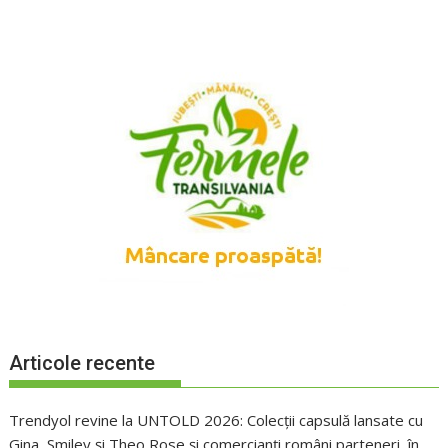
Articole recente
Trendyol revine la UNTOLD 2026: Colecții capsulă lansate cu
Gina, Smiley și Theo Rose și comercianți români parteneri, în