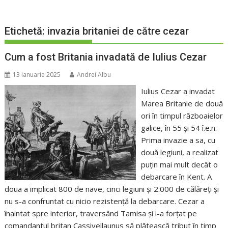
Etichetă:
invazia britaniei de către cezar
Cum a fost Britania invadată de Iulius Cezar
13 ianuarie 2025
Andrei Albu
Iulius Cezar a invadat
Marea Britanie de două
ori în timpul războaielor
galice, în 55 și 54 î.e.n.
Prima invazie a sa, cu
două legiuni, a realizat
puțin mai mult decât o
debarcare în Kent. A
doua a implicat 800 de nave, cinci legiuni și 2.000 de călăreți și
nu s-a confruntat cu nicio rezistență la debarcare. Cezar a
înaintat spre interior, traversând Tamisa și l-a forțat pe
comandantul britan Cassivellaunus să plătească tribut în timp