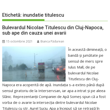
Etichetă:
inundatie titulescu
Bulevardul Nicolae Titulescu din Cluj-Napoca,
sub ape din cauza unei avarii
15 octombrie 2021
Bianca Pădurean
În această dimineață, o
bandă și jumătate pe
sensul de mers spre
Iulus Mall, de pe
bulevardul Nicolae
Titutlescu din Cluj-
Napoca era acoperită de apă. Inundația s-a extins până după
sensul giratoriu de la Interservsan, iar apa a intrat și pe aleea
Slănic. Reprezentanții Companiei de Apă Someș spun că a fost
vorba de o avarie la intersecția dintre bulevardul Nicolae
Titulescu cu str. Aurel Suciu. Apa a început să se retragă în