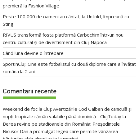
premieră la Fashion Village
Peste 100 000 de oameni au cântat, la Untold, împreună cu
Sting
RIVUS transformă fosta platformă Carbochim într-un nou
centru cultural și de divertisment din Cluj-Napoca
Când luna devine o întrebare
SportinCluj: Cine este fotbalistul cu două diplome care a învățat
româna la 2 ani
Comentarii recente
Weekend de foc la Cluj: Avertizările Cod Galben de caniculă și
nopți tropicale rămân valabile până duminică - ClujToday
la
Berea revine pe stadioanele din România: Președintele
Nicușor Dan a promulgat legea care permite vânzarea
băuturilor slab alcoolizate la meciuri