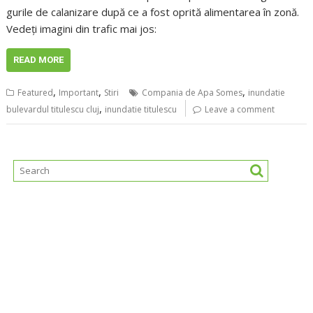
gurile de calanizare după ce a fost oprită alimentarea în zonă.
Vedeți imagini din trafic mai jos:
READ MORE
,
,
,
Featured
Important
Stiri
Compania de Apa Somes
inundatie
,
bulevardul titulescu cluj
inundatie titulescu
Leave a comment