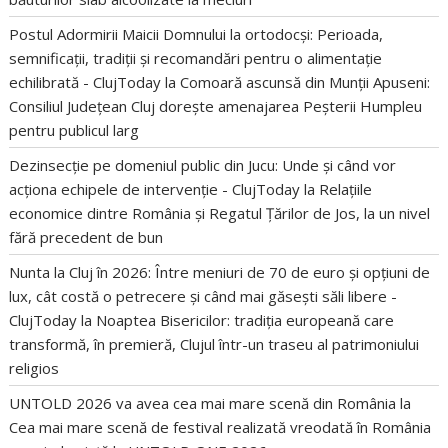
Postul Adormirii Maicii Domnului la ortodocși: Perioada,
semnificații, tradiții și recomandări pentru o alimentație
echilibrată - ClujToday
la
Comoară ascunsă din Munții Apuseni:
Consiliul Județean Cluj dorește amenajarea Peșterii Humpleu
pentru publicul larg
Dezinsecție pe domeniul public din Jucu: Unde și când vor
acționa echipele de intervenție - ClujToday
la
Relațiile
economice dintre România și Regatul Țărilor de Jos, la un nivel
fără precedent de bun
Nunta la Cluj în 2026: Între meniuri de 70 de euro și opțiuni de
lux, cât costă o petrecere și când mai găsești săli libere -
ClujToday
la
Noaptea Bisericilor: tradiția europeană care
transformă, în premieră, Clujul într-un traseu al patrimoniului
religios
UNTOLD 2026 va avea cea mai mare scenă din România
la
Cea mai mare scenă de festival realizată vreodată în România