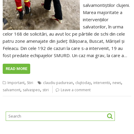
salvamontiștilor clujeni.
Marea majoritate a
intervențiilor
salvatorilor, în urma
celor 168 de solicitări, au avut loc pe pârtiile de schi din cele
patru zone amenajate din județ: Băișoara, Buscat, Mărișel și
Feleacu. Din cele 192 de cazuri la care s-a intervenit, 19 au
fost predate echipajelor SMURD. Un caz mai grav, la care a…
READ MORE
,
,
,
,
,
Important
Stiri
claudiu padurean
clujtoday
interventii
news
,
,
salvamont
salvaspeo
stiri
Leave a comment