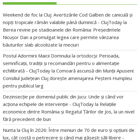
Weekend de foc la Cluj: Avertizările Cod Galben de caniculă și
nopți tropicale rămân valabile până duminică - ClujToday
la
Berea revine pe stadioanele din România: Președintele
Nicușor Dan a promulgat legea care permite vânzarea
băuturilor slab alcoolizate la meciuri
Postul Adormirii Maicii Domnului la ortodocși: Perioada,
semnificații, tradiții și recomandări pentru o alimentație
echilibrată - ClujToday
la
Comoară ascunsă din Munții Apuseni:
Consiliul Județean Cluj dorește amenajarea Peșterii Humpleu
pentru publicul larg
Dezinsecție pe domeniul public din Jucu: Unde și când vor
acționa echipele de intervenție - ClujToday
la
Relațiile
economice dintre România și Regatul Țărilor de Jos, la un nivel
fără precedent de bun
Nunta la Cluj în 2026: Între meniuri de 70 de euro și opțiuni de
lux, cât costă o petrecere și când mai găsești săli libere -