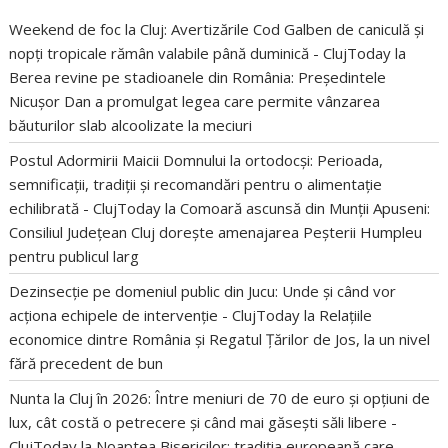
Weekend de foc la Cluj: Avertizările Cod Galben de caniculă și
nopți tropicale rămân valabile până duminică - ClujToday
la
Berea revine pe stadioanele din România: Președintele
Nicușor Dan a promulgat legea care permite vânzarea
băuturilor slab alcoolizate la meciuri
Postul Adormirii Maicii Domnului la ortodocși: Perioada,
semnificații, tradiții și recomandări pentru o alimentație
echilibrată - ClujToday
la
Comoară ascunsă din Munții Apuseni:
Consiliul Județean Cluj dorește amenajarea Peșterii Humpleu
pentru publicul larg
Dezinsecție pe domeniul public din Jucu: Unde și când vor
acționa echipele de intervenție - ClujToday
la
Relațiile
economice dintre România și Regatul Țărilor de Jos, la un nivel
fără precedent de bun
Nunta la Cluj în 2026: Între meniuri de 70 de euro și opțiuni de
lux, cât costă o petrecere și când mai găsești săli libere -
ClujToday
la
Noaptea Bisericilor: tradiția europeană care