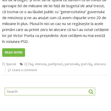
aproape 60 de milioane de lei față de bugetul de anul trecut,
că tocmai ce s-au lăudat public cu “generozitatea” guvernului
de mincinoși și ne-au anuțat cum că avem chipurile vreo 20 de
milioane în plus. Plusul în nici un caz nu se regăsește la acele
primării care au primit zero lei alocare că nu l-au votat cetățenii
lor pe Victor Ponta ca președinte. Acei cetățeni nu mai există
în viziunea PSD.
READ MORE
,
,
,
,
,
Special
CJ Cluj
interese
partipriuri
personale
psd cluj
sinecura
Leave a comment