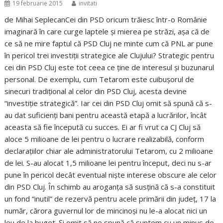
19 februarie 2015
invitati
de Mihai SeplecanCei din PSD oricum trăiesc într-o Românie
imaginară în care curge laptele și mierea pe străzi, așa că de
ce să ne mire faptul că PSD Cluj ne minte cum că PNL ar pune
în pericol trei investiții strategice ale Clujului? Strategic pentru
cei din PSD Cluj este tot ceea ce ține de interesul și buzunarul
personal. De exemplu, cum Tetarom este cuibușorul de
sinecuri tradițional al celor din PSD Cluj, acesta devine
“investiție strategică”. Iar cei din PSD Cluj omit să spună că s-
au dat suficienți bani pentru această etapă a lucrărilor, încât
aceasta să fie începută cu succes. Ei ar fi vrut ca CJ Cluj să
aloce 5 milioane de lei pentru o lucrare realizabilă, conform
declarațiilor chiar ale administratorului Tetarom, cu 2 milioane
de lei. S-au alocat 1,5 milioane lei pentru început, deci nu s-ar
pune în pericol decât eventual niște interese obscure ale celor
din PSD Cluj. În schimb au aroganța să susțină că s-a constituit
un fond “inutil” de rezervă pentru acele primării din județ, 17 la
număr, cărora guvernul lor de mincinoși nu le-a alocat nici un
leu de la buget. Și omit să ne spună că suntem cu un minus de