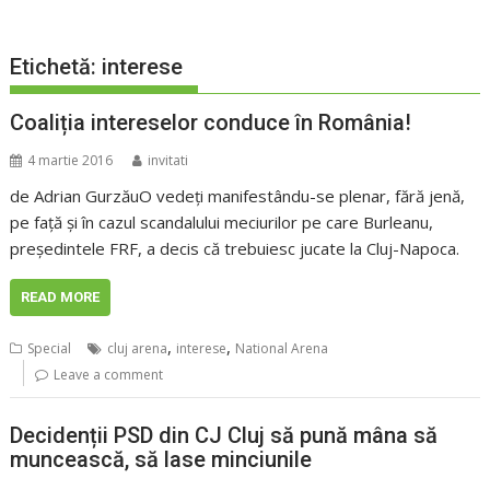
Etichetă:
interese
Coaliția intereselor conduce în România!
4 martie 2016
invitati
de Adrian GurzăuO vedeți manifestându-se plenar, fără jenă,
pe față și în cazul scandalului meciurilor pe care Burleanu,
președintele FRF, a decis că trebuiesc jucate la Cluj-Napoca.
READ MORE
,
,
Special
cluj arena
interese
National Arena
Leave a comment
Decidenții PSD din CJ Cluj să pună mâna să
muncească, să lase minciunile