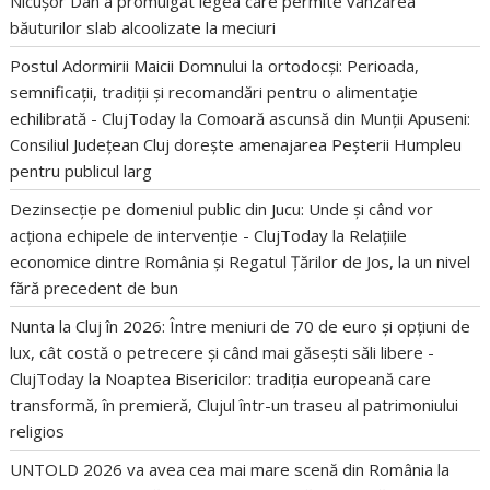
Nicușor Dan a promulgat legea care permite vânzarea
băuturilor slab alcoolizate la meciuri
Postul Adormirii Maicii Domnului la ortodocși: Perioada,
semnificații, tradiții și recomandări pentru o alimentație
echilibrată - ClujToday
la
Comoară ascunsă din Munții Apuseni:
Consiliul Județean Cluj dorește amenajarea Peșterii Humpleu
pentru publicul larg
Dezinsecție pe domeniul public din Jucu: Unde și când vor
acționa echipele de intervenție - ClujToday
la
Relațiile
economice dintre România și Regatul Țărilor de Jos, la un nivel
fără precedent de bun
Nunta la Cluj în 2026: Între meniuri de 70 de euro și opțiuni de
lux, cât costă o petrecere și când mai găsești săli libere -
ClujToday
la
Noaptea Bisericilor: tradiția europeană care
transformă, în premieră, Clujul într-un traseu al patrimoniului
religios
UNTOLD 2026 va avea cea mai mare scenă din România
la