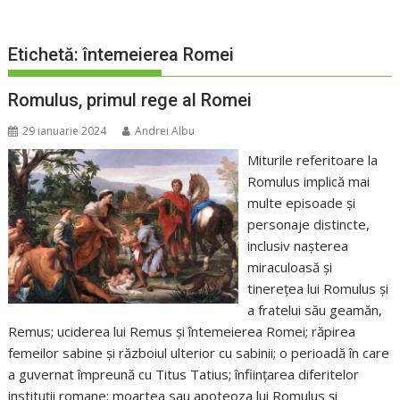
Etichetă:
întemeierea Romei
Romulus, primul rege al Romei
29 ianuarie 2024
Andrei Albu
Miturile referitoare la
Romulus implică mai
multe episoade și
personaje distincte,
inclusiv nașterea
miraculoasă și
tinerețea lui Romulus și
a fratelui său geamăn,
Remus; uciderea lui Remus și întemeierea Romei; răpirea
femeilor sabine și războiul ulterior cu sabinii; o perioadă în care
a guvernat împreună cu Titus Tatius; înfiinţarea diferitelor
instituţii romane; moartea sau apoteoza lui Romulus și