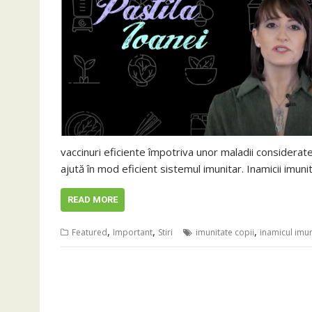
vaccinuri eficiente împotriva unor maladii considerat
ajută în mod eficient sistemul imunitar. Inamicii imun
READ MORE
,
,
,
Featured
Important
Stiri
imunitate copii
inamicul imun