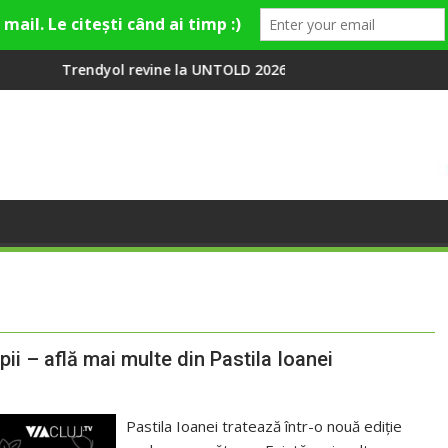
revine la UNTOLD 2026: Colecții capsulă lansate cu Gina, Smiley 
Peste 100 000 de 
pii – află mai multe din Pastila Ioanei
Pastila Ioanei tratează într-o nouă ediție