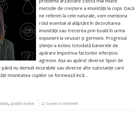
probema arzătoare Există mai multe
metode de creștere a imunității la copii. Dacă
ne referim la cele naturale, vom menționa
rolul esential al alăptării în dezvoltarea
imunității sau trecerea prin boală în urma
expunerii la virusuri și germeni. Progresul
științei a extins totodată barierele de
apărare împotriva factorilor infecțiosi
agresivi. Așa au apărut diverse tipuri de
e până nu demult incurabile sau diverse alte substanțe care
ității Imunitatea copiilor se formează încă…
,
itatii
pastila ioanei
Leave a comment