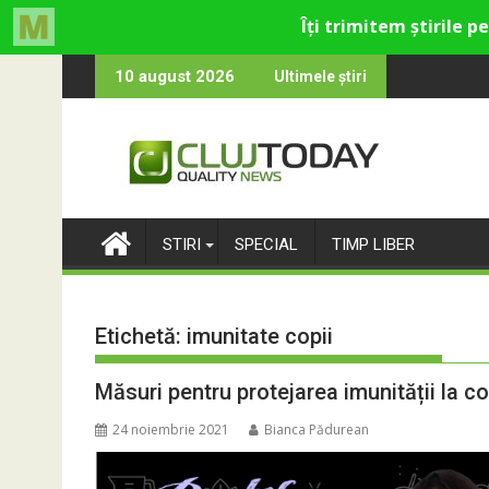
Skip
eco-catolică din Cluj
rmele care rămân: Almost Still
Trendyol 
10 august 2026
Ultimele știri
to
content
STIRI
SPECIAL
TIMP LIBER
Etichetă:
imunitate copii
Măsuri pentru protejarea imunității la co
24 noiembrie 2021
Bianca Pădurean