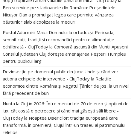
nopți tropicale rămân valabile până duminică - ClujToday
la
Berea revine pe stadioanele din România: Președintele
Nicușor Dan a promulgat legea care permite vânzarea
băuturilor slab alcoolizate la meciuri
Postul Adormirii Maicii Domnului la ortodocși: Perioada,
semnificații, tradiții și recomandări pentru o alimentație
echilibrată - ClujToday
la
Comoară ascunsă din Munții Apuseni:
Consiliul Județean Cluj dorește amenajarea Peșterii Humpleu
pentru publicul larg
Dezinsecție pe domeniul public din Jucu: Unde și când vor
acționa echipele de intervenție - ClujToday
la
Relațiile
economice dintre România și Regatul Țărilor de Jos, la un nivel
fără precedent de bun
Nunta la Cluj în 2026: Între meniuri de 70 de euro și opțiuni de
lux, cât costă o petrecere și când mai găsești săli libere -
ClujToday
la
Noaptea Bisericilor: tradiția europeană care
transformă, în premieră, Clujul într-un traseu al patrimoniului
religios