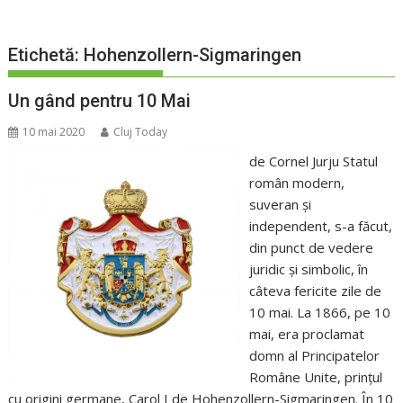
Etichetă:
Hohenzollern-Sigmaringen
Un gând pentru 10 Mai
10 mai 2020
Cluj Today
de Cornel Jurju Statul
român modern,
suveran și
independent, s-a făcut,
din punct de vedere
juridic și simbolic, în
câteva fericite zile de
10 mai. La 1866, pe 10
mai, era proclamat
domn al Principatelor
Române Unite, prințul
cu origini germane, Carol I de Hohenzollern-Sigmaringen. În 10