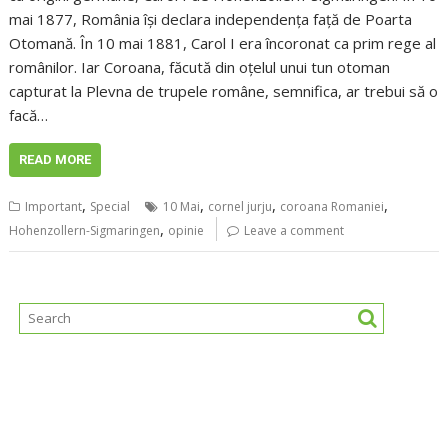
mai 1877, România își declara independența față de Poarta
Otomană. În 10 mai 1881, Carol I era încoronat ca prim rege al
românilor. Iar Coroana, făcută din oțelul unui tun otoman
capturat la Plevna de trupele române, semnifica, ar trebui să o
facă…
READ MORE
,
,
,
,
Important
Special
10 Mai
cornel jurju
coroana Romaniei
,
Hohenzollern-Sigmaringen
opinie
Leave a comment