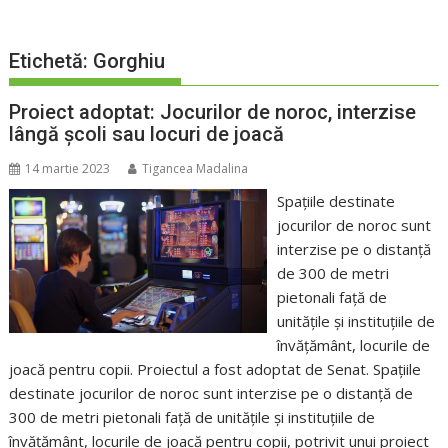
Etichetă:
Gorghiu
Proiect adoptat: Jocurilor de noroc, interzise
lângă școli sau locuri de joacă
14 martie 2023
Tigancea Madalina
Spaţiile destinate
jocurilor de noroc sunt
interzise pe o distanţă
de 300 de metri
pietonali faţă de
unităţile şi instituţiile de
învăţământ, locurile de
joacă pentru copii. Proiectul a fost adoptat de Senat. Spaţiile
destinate jocurilor de noroc sunt interzise pe o distanţă de
300 de metri pietonali faţă de unităţile şi instituţiile de
învăţământ, locurile de joacă pentru copii, potrivit unui proiect