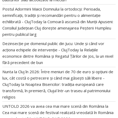
Postul Adormirii Maicii Domnului la ortodocși: Perioada,
semnificații, tradiții și recomandări pentru o alimentație
echilibrată - ClujToday
la
Comoară ascunsă din Munții Apuseni:
Consiliul Județean Cluj dorește amenajarea Peșterii Humpleu
pentru publicul larg
Dezinsecție pe domeniul public din Jucu: Unde și când vor
acționa echipele de intervenție - ClujToday
la
Relațiile
economice dintre România și Regatul Țărilor de Jos, la un nivel
fără precedent de bun
Nunta la Cluj în 2026: Între meniuri de 70 de euro și opțiuni de
lux, cât costă o petrecere și când mai găsești săli libere -
ClujToday
la
Noaptea Bisericilor: tradiția europeană care
transformă, în premieră, Clujul într-un traseu al patrimoniului
religios
UNTOLD 2026 va avea cea mai mare scenă din România
la
Cea mai mare scenă de festival realizată vreodată în România