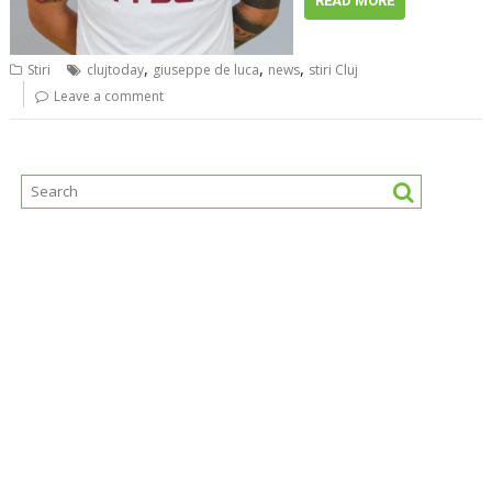
READ MORE
,
,
,
Stiri
clujtoday
giuseppe de luca
news
stiri Cluj
Leave a comment