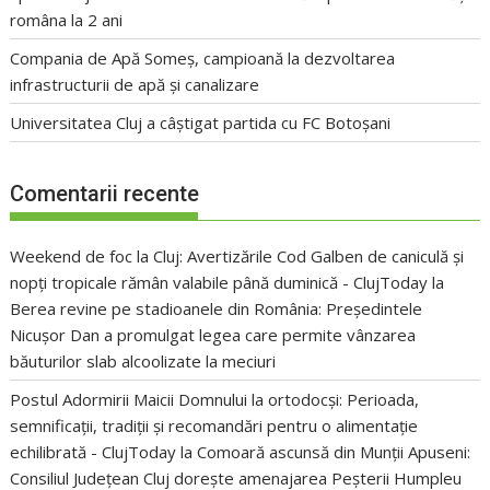
româna la 2 ani
Compania de Apă Someș, campioană la dezvoltarea
infrastructurii de apă și canalizare
Universitatea Cluj a câștigat partida cu FC Botoșani
Comentarii recente
Weekend de foc la Cluj: Avertizările Cod Galben de caniculă și
nopți tropicale rămân valabile până duminică - ClujToday
la
Berea revine pe stadioanele din România: Președintele
Nicușor Dan a promulgat legea care permite vânzarea
băuturilor slab alcoolizate la meciuri
Postul Adormirii Maicii Domnului la ortodocși: Perioada,
semnificații, tradiții și recomandări pentru o alimentație
echilibrată - ClujToday
la
Comoară ascunsă din Munții Apuseni:
Consiliul Județean Cluj dorește amenajarea Peșterii Humpleu