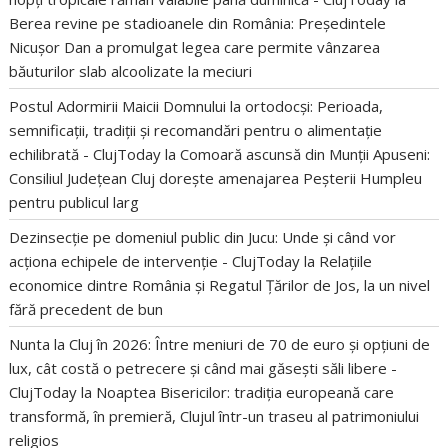
Berea revine pe stadioanele din România: Președintele
Nicușor Dan a promulgat legea care permite vânzarea
băuturilor slab alcoolizate la meciuri
Postul Adormirii Maicii Domnului la ortodocși: Perioada,
semnificații, tradiții și recomandări pentru o alimentație
echilibrată - ClujToday
la
Comoară ascunsă din Munții Apuseni:
Consiliul Județean Cluj dorește amenajarea Peșterii Humpleu
pentru publicul larg
Dezinsecție pe domeniul public din Jucu: Unde și când vor
acționa echipele de intervenție - ClujToday
la
Relațiile
economice dintre România și Regatul Țărilor de Jos, la un nivel
fără precedent de bun
Nunta la Cluj în 2026: Între meniuri de 70 de euro și opțiuni de
lux, cât costă o petrecere și când mai găsești săli libere -
ClujToday
la
Noaptea Bisericilor: tradiția europeană care
transformă, în premieră, Clujul într-un traseu al patrimoniului
religios