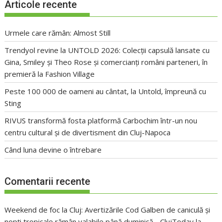
Articole recente
Urmele care rămân: Almost Still
Trendyol revine la UNTOLD 2026: Colecții capsulă lansate cu
Gina, Smiley și Theo Rose și comercianți români parteneri, în
premieră la Fashion Village
Peste 100 000 de oameni au cântat, la Untold, împreună cu
Sting
RIVUS transformă fosta platformă Carbochim într-un nou
centru cultural și de divertisment din Cluj-Napoca
Când luna devine o întrebare
Comentarii recente
Weekend de foc la Cluj: Avertizările Cod Galben de caniculă și
nopți tropicale rămân valabile până duminică - ClujToday
la