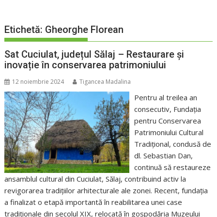
Etichetă:
Gheorghe Florean
Sat Cuciulat, județul Sălaj – Restaurare și
inovație în conservarea patrimoniului
12 noiembrie 2024
Tigancea Madalina
Pentru al treilea an
consecutiv, Fundația
pentru Conservarea
Patrimoniului Cultural
Tradițional, condusă de
dl. Sebastian Dan,
continuă să restaureze
ansamblul cultural din Cuciulat, Sălaj, contribuind activ la
revigorarea tradițiilor arhitecturale ale zonei. Recent, fundația
a finalizat o etapă importantă în reabilitarea unei case
tradiționale din secolul XIX, relocată în gospodăria Muzeului